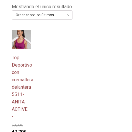
Mostrando el único resultado
Este
producto
tiene
múltiples
Top
variantes.
Deportivo
Las
con
opciones
cremallera
se
delantera
pueden
5511-
elegir
ANITA
en
ACTIVE
la
-
página
53,00
€
de
El
El
47,70
€