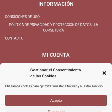
INFORMACIÓN
CONDICIONES DE USO
POLÍTICA DE PRIVACIDAD Y PROTECCIÓN DE DATOS · LA
CORSETERÍA
CONTACTO
MI CUENTA
MI CUENTA/REGISTRARSE
Gestionar el Consentimiento
CARRITO
de las Cookies
FINALIZAR COMPRA
Utilizamos cookies para optimizar nuestro sitio web y nuestro servicio.
ENTREGA
DEVOLUCIONES/REEMBOLSO
Acepto
Denegado