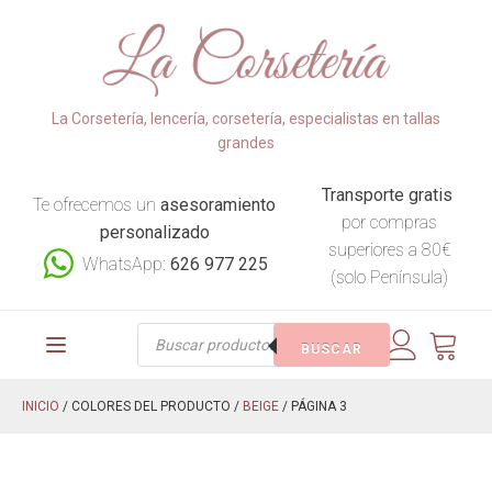
La Corsetería, lencería, corsetería, especialistas en tallas
grandes
Transporte gratis
Te ofrecemos un
asesoramiento
por compras
personalizado
superiores a 80€
WhatsApp:
626 977 225
(solo Península)
Búsqueda
BUSCAR
de
productos
INICIO
/ COLORES DEL PRODUCTO /
BEIGE
/ PÁGINA 3