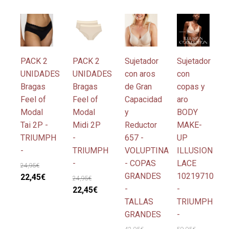
últimos
Este
Este
Este
Este
producto
producto
producto
producto
tiene
tiene
tiene
tiene
múltiples
múltiples
múltiples
múltiples
PACK 2
PACK 2
Sujetador
Sujetador
variantes.
variantes.
variantes.
variantes.
UNIDADES
UNIDADES
con aros
con
Las
Las
Las
Las
Bragas
Bragas
de Gran
copas y
opciones
opciones
opciones
opciones
Feel of
Feel of
Capacidad
aro
se
se
se
se
Modal
Modal
y
BODY
pueden
pueden
pueden
pueden
Tai 2P -
Midi 2P
Reductor
MAKE-
elegir
elegir
elegir
elegir
TRIUMPH
-
657 -
UP
en
en
en
en
-
TRIUMPH
VOLUPTINA
ILLUSION
la
la
la
la
-
- COPAS
LACE
24,95
€
página
página
página
página
GRANDES
10219710
El
El
22,45
€
24,95
€
de
de
de
de
-
-
precio
precio
El
El
22,45
€
producto
producto
producto
producto
TALLAS
TRIUMPH
original
actual
precio
precio
GRANDES
-
era:
es:
original
actual
24,95€.
22,45€.
era:
es: