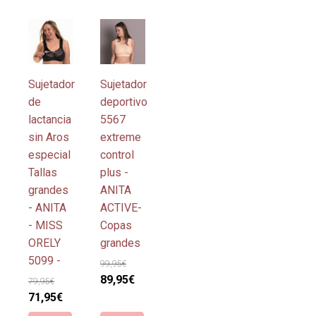
últimos
Este
Este
producto
producto
tiene
tiene
múltiples
múltiples
Sujetador
Sujetador
variantes.
variantes.
de
deportivo
Las
Las
lactancia
5567
opciones
opciones
sin Aros
extreme
se
se
especial
control
pueden
pueden
Tallas
plus -
elegir
elegir
grandes
ANITA
en
en
- ANITA
ACTIVE-
la
la
- MISS
Copas
página
página
ORELY
grandes
de
de
5099 -
99,95
€
producto
producto
El
El
89,95
€
79,95
€
El
El
precio
precio
71,95
€
precio
precio
original
actual