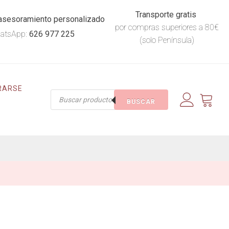
Transporte gratis
asesoramiento personalizado
por compras superiores a 80€
atsApp:
626 977 225
(solo Península)
RARSE
Búsqueda
BUSCAR
de
productos