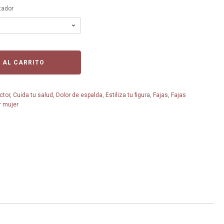
tador
 AL CARRITO
ctor
,
Cuida tu salud
,
Dolor de espalda
,
Estiliza tu figura
,
Fajas
,
Fajas
r mujer