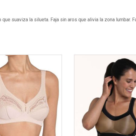
o que suaviza la silueta. Faja sin aros que alivia la zona lumbar. Fa
Este
producto
tiene
múltiples
variantes.
Las
opciones
se
pueden
elegir
en