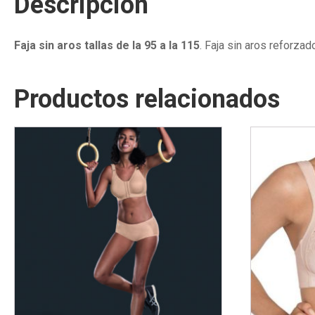
Descripción
Faja sin aros tallas de la 95 a la 115
. Faja sin aros reforzad
Productos relacionados
Este
Este
producto
producto
tiene
tiene
múltiples
múltiples
variantes.
variantes.
Las
Las
opciones
opciones
se
se
pueden
pueden
elegir
elegir
en
en