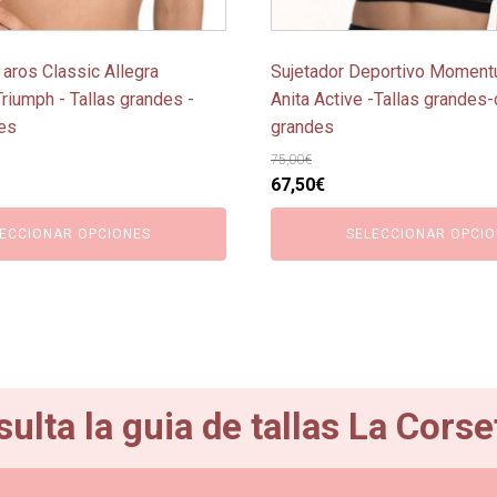
la
página
 aros Classic Allegra
Sujetador Deportivo Moment
de
riumph - Tallas grandes -
Anita Active -Tallas grandes
producto
es
grandes
75,00
€
El
El
67,50
€
o
precio
precio
ECCIONAR OPCIONES
SELECCIONAR OPCIO
l
original
actual
era:
es:
€.
75,00€.
67,50€.
ulta la guia de tallas La Corse