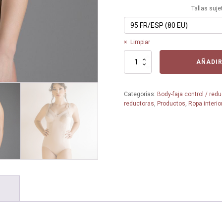
Tallas suje
Limpiar
Faja
AÑADIR
Reductora
2040
-
Categorías:
Body-faja control / redu
Bel
reductoras
,
Productos
,
Ropa interio
Siluet
-
Tallas
grandes
cantidad