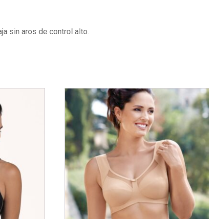
ja sin aros de control alto.
Este
producto
tiene
múltiples
variantes.
Las
opciones
se
pueden
elegir
en