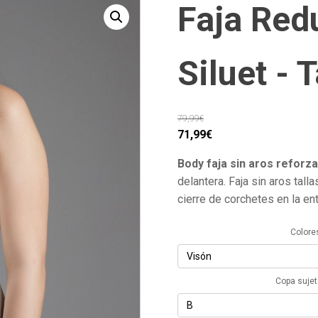
Faja Red
Siluet - 
79,99
€
El
El
71,99
€
precio
precio
Body faja sin aros reforz
original
actual
delantera. Faja sin aros tall
era:
es:
cierre de corchetes en la ent
79,99€.
71,99€.
Colore
Copa suje