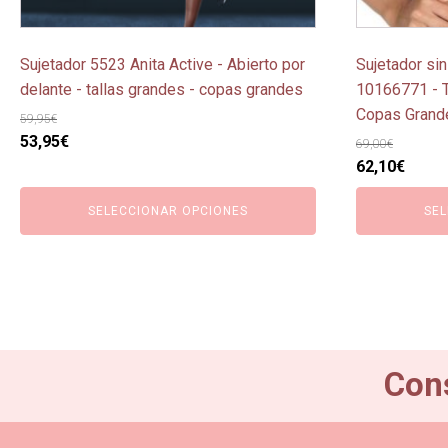
la
la
página
página
Sujetador 5523 Anita Active - Abierto por
Sujetador sin
de
de
delante - tallas grandes - copas grandes
10166771 - T
producto
producto
Copas Grand
59,95
€
El
El
53,95
€
69,00
€
precio
precio
El
El
62,10
€
original
actual
precio
preci
SELECCIONAR OPCIONES
SEL
era:
es:
original
actua
59,95€.
53,95€.
era:
es:
69,00€.
62,10
Cons