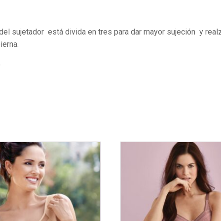
el sujetador está divida en tres para dar mayor sujeción y realzar
ierna.
o
Este
producto
tiene
múltiples
variantes.
Las