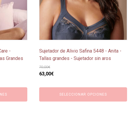
opciones
se
pueden
elegir
en
la
página
Care -
Sujetador de Alivio Safina 5448 - Anita -
de
llas Grandes
Tallas grandes - Sujetador sin aros
producto
70,00
€
El
El
63,00
€
precio
precio
original
actual
NES
SELECCIONAR OPCIONES
era:
es:
70,00€.
63,00€.