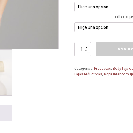
Tallas suje
Faja
AÑADIR
entera
2070
-
Categorías:
Productos
,
Body-faja co
Bel
Fajas reductoras
,
Ropa interior muj
Siluet
-
Tallas
Grandes
-
cantidad