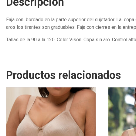
Descripción
Faja con bordado en la parte superior del sujetador. La copa d
aros los tirantes son graduables. Faja con cierres en la entrep
Tallas de la 90 a la 120. Color Visón. Copa sin aro. Control alt
Productos relacionados
Este
Este
producto
producto
tiene
tiene
múltiples
múltiples
variantes.
variantes.
Las
Las