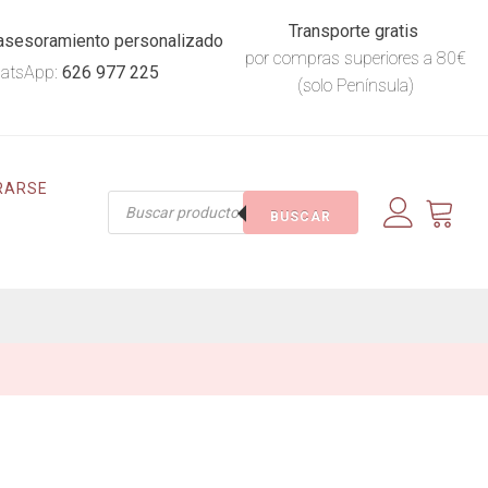
Transporte gratis
asesoramiento personalizado
por compras superiores a 80€
atsApp:
626 977 225
(solo Península)
RARSE
Búsqueda
BUSCAR
de
productos