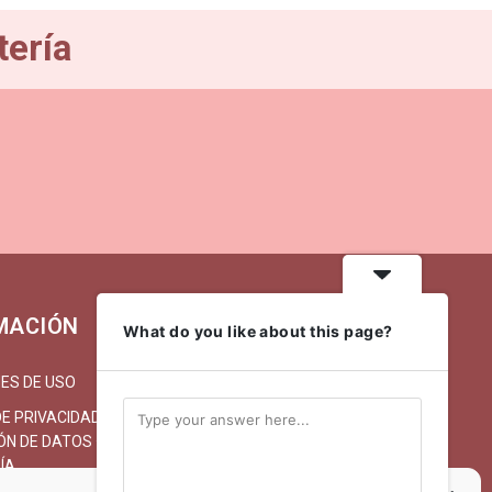
tería
MACIÓN
MI CUENTA
What do you like about this page?
ES DE USO
MI CUENTA/REGISTRARSE
DE PRIVACIDAD Y
CARRITO
N DE DATOS · LA
FINALIZAR COMPRA
ÍA
ENTREGA