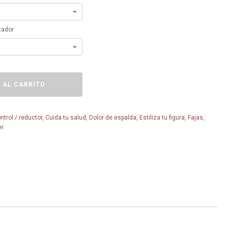
tador
 AL CARRITO
ntrol / reductor
,
Cuida tu salud
,
Dolor de espalda
,
Estiliza tu figura
,
Fajas
,
er