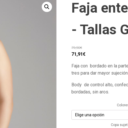
Faja ente
- Tallas 
79,90
€
El
El
71,91
€
precio
precio
Faja con bordado en la parte
original
actual
tres para dar mayor sujeción 
era:
es:
79,90€.
71,91€.
Body de control alto, confe
bordadas, sin aros.
Colore
Copa suje