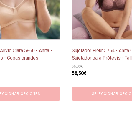
opciones
se
pueden
elegir
en
la
página
Alivio Clara 5860 - Anita -
Sujetador Fleur 5754 - Anita 
de
es - Copas grandes
Sujetador para Prótesis - Ta
producto
65,00
€
El
El
58,50
€
o
precio
precio
l
original
actual
ECCIONAR OPCIONES
SELECCIONAR OPCIO
era:
es:
€.
65,00€.
58,50€.