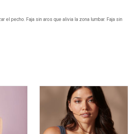
 el pecho. Faja sin aros que alivia la zona lumbar. Faja sin
Este
producto
tiene
múltiples
variantes.
Las