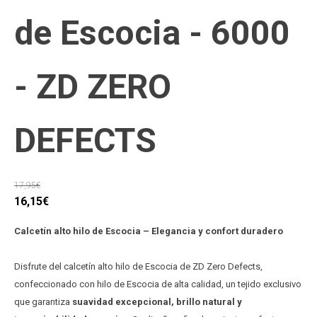
de Escocia - 6000
- ZD ZERO
DEFECTS
17,95
€
El
El
16,15
€
precio
precio
Calcetín alto hilo de Escocia – Elegancia y confort duradero
original
actual
era:
es:
Disfrute del calcetín alto hilo de Escocia de ZD Zero Defects,
17,95€.
16,15€.
confeccionado con hilo de Escocia de alta calidad, un tejido exclusivo
que garantiza
suavidad excepcional, brillo natural y