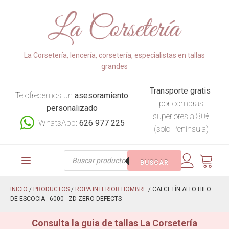
La Corsetería, lencería, corsetería, especialistas en tallas
grandes
Transporte gratis
Te ofrecemos un
asesoramiento
por compras
personalizado
superiores a 80€
WhatsApp:
626 977 225
(solo Península)
Búsqueda
BUSCAR
de
productos
INICIO
/
PRODUCTOS
/
ROPA INTERIOR HOMBRE
/ CALCETÍN ALTO HILO
DE ESCOCIA - 6000 - ZD ZERO DEFECTS
Consulta la guia de tallas La Corsetería