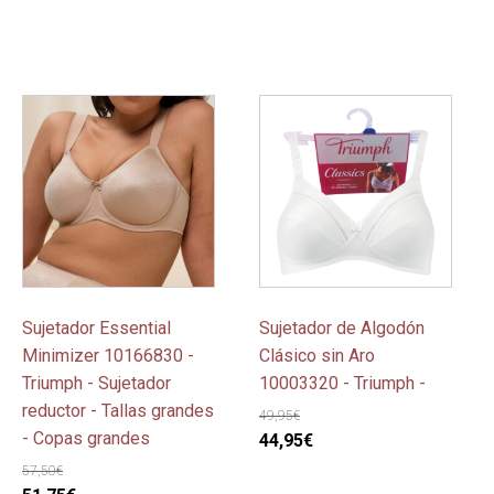
65,00€.
58,50€.
99,00€.
89,10€.
Este
Este
producto
producto
tiene
tiene
múltiples
múltiples
variantes.
variantes.
Las
Las
opciones
opciones
se
se
pueden
pueden
Sujetador Essential
Sujetador de Algodón
elegir
elegir
Minimizer 10166830 -
Clásico sin Aro
en
en
Triumph - Sujetador
10003320 - Triumph -
la
la
reductor - Tallas grandes
49,95
€
página
página
- Copas grandes
El
El
44,95
€
de
de
precio
precio
57,50
€
producto
producto