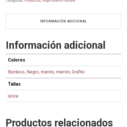
Categorías:
Productos
,
Ropa interior hombre
Escocia
-
6000
-
INFORMACIÓN ADICIONAL
ZD
ZERO
DEFECTS
cantidad
Información adicional
Colores
Burdeos
,
Negro
,
marino
,
marrón
,
Grafito
Tallas
única
Productos relacionados