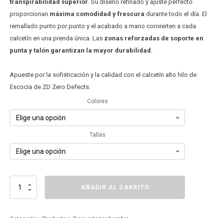
transpirabilidad superior
. Su diseño refinado y ajuste perfecto
proporcionan
máxima comodidad y frescura
durante todo el día. El
remallado punto por punto y el acabado a mano convierten a cada
calcetín en una prenda única. Las
zonas reforzadas de soporte en
punta y talón garantizan la mayor durabilidad.
Apueste por la sofisticación y la calidad con el calcetín alto hilo de
Escocia de ZD Zero Defects.
Colores
Tallas
Calcetín
AÑADIR AL CARRITO
alto
hilo
de