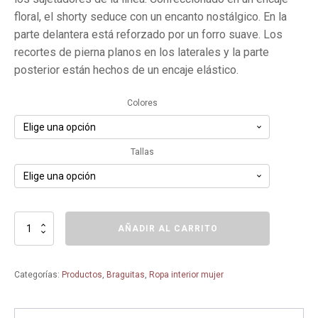
era:
es:
floral, el shorty seduce con un encanto nostálgico. En la
35,00€.
31,50€.
parte delantera está reforzado por un forro suave. Los
recortes de pierna planos en los laterales y la parte
posterior están hechos de un encaje elástico.
Colores
Tallas
Culotte
AÑADIR AL CARRITO
Bobette
-
1388
Categorías:
Productos
,
Braguitas
,
Ropa interior mujer
-
ROSA
FAIA