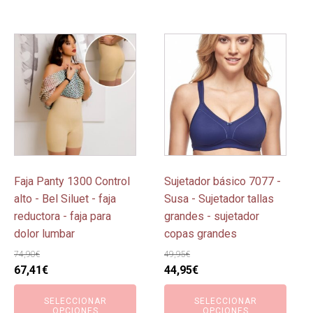
Este
Este
producto
producto
tiene
tiene
múltiples
múltiples
variantes.
variantes.
Las
Las
opciones
opciones
se
se
pueden
pueden
Faja Panty 1300 Control
Sujetador básico 7077 -
elegir
elegir
alto - Bel Siluet - faja
Susa - Sujetador tallas
en
en
reductora - faja para
grandes - sujetador
la
la
dolor lumbar
copas grandes
página
página
74,90
€
49,95
€
de
de
El
El
El
El
67,41
€
44,95
€
producto
producto
precio
precio
precio
precio
SELECCIONAR
SELECCIONAR
original
actual
original
actual
OPCIONES
OPCIONES