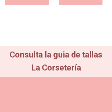
era:
es:
era:
es:
74,90€.
67,41€.
49,95€.
44,95€.
Consulta la guia de tallas
La Corsetería