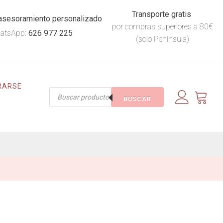
Transporte gratis
asesoramiento personalizado
por compras superiores a 80€
atsApp:
626 977 225
(solo Península)
RARSE
Búsqueda
BUSCAR
de
productos