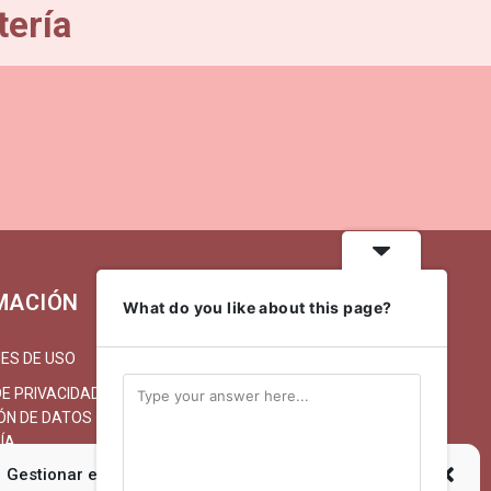
tería
MACIÓN
MI CUENTA
What do you like about this page?
ES DE USO
MI CUENTA/REGISTRARSE
DE PRIVACIDAD Y
CARRITO
N DE DATOS · LA
FINALIZAR COMPRA
ÍA
ENTREGA
Gestionar el Consentimiento de las Cookies
O