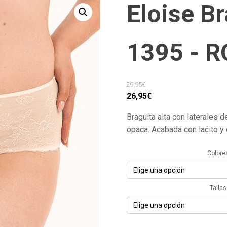
Eloise Br
1395 - R
29,95
€
El
El
26,95
€
precio
precio
Braguita alta con laterales d
original
actual
opaca. Acabada con lacito y 
era:
es:
29,95€.
26,95€.
Colore
Tallas