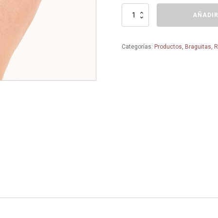
Eloise
AÑADIR
Braga
de
talle
Categorías:
Productos
,
Braguitas
,
R
alto+
-
1395
-
ROSA
FAIA
cantidad