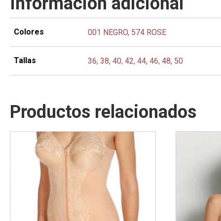
Información adicional
Colores
001 NEGRO
,
574 ROSE
Tallas
36
,
38
,
40
,
42
,
44
,
46
,
48
,
50
Productos relacionados
Este
Este
producto
producto
tiene
tiene
múltiples
múltiples
variantes.
variantes.
Las
Las
opciones
opciones