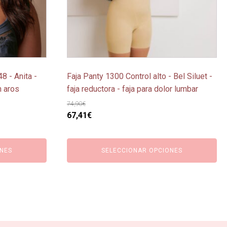
se
pueden
elegir
en
la
página
8 - Anita -
Faja Panty 1300 Control alto - Bel Siluet -
de
n aros
faja reductora - faja para dolor lumbar
producto
74,90
€
El
El
67,41
€
precio
precio
original
actual
NES
SELECCIONAR OPCIONES
era:
es:
74,90€.
67,41€.