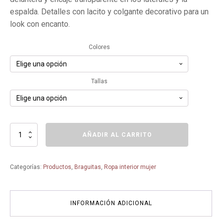
era:
es:
espalda. Detalles con lacito y colgante decorativo para un
29,95€.
26,95€.
look con encanto.
Colores
Tallas
Eloise
AÑADIR AL CARRITO
Culotte
-
1394
Categorías:
Productos
,
Braguitas
,
Ropa interior mujer
-
ROSA
FAIA
cantidad
INFORMACIÓN ADICIONAL