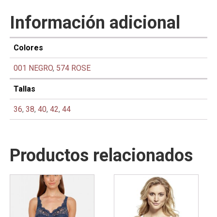
Información adicional
Colores
001 NEGRO
,
574 ROSE
Tallas
36
,
38
,
40
,
42
,
44
Productos relacionados
Este
Este
producto
producto
tiene
tiene
múltiples
múltiples