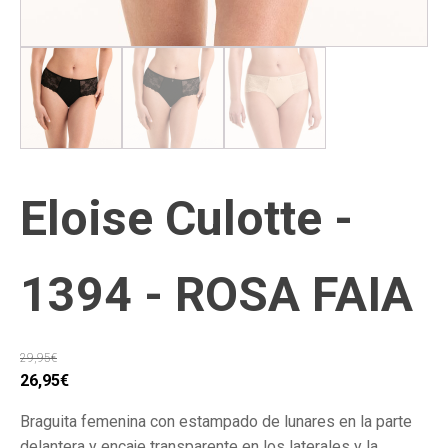
Eloise Culotte -
1394 - ROSA FAIA
29,95
€
El
El
26,95
€
precio
precio
Braguita femenina con estampado de lunares en la parte
original
actual
delantera y encaje transparente en los laterales y la