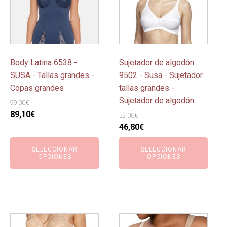
variantes.
variantes.
Las
Las
opciones
opciones
se
se
pueden
pueden
Body Latina 6538 -
Sujetador de algodón
elegir
elegir
SUSA - Tallas grandes -
9502 - Susa - Sujetador
en
en
Copas grandes
tallas grandes -
la
la
Sujetador de algodón
99,00
€
página
página
El
El
89,10
€
52,00
€
de
de
precio
precio
El
El
46,80
€
producto
producto
original
actual
precio
precio
SELECCIONAR
SELECCIONAR
era:
es:
original
actual
OPCIONES
OPCIONES
99,00€.
89,10€.
era:
es:
52,00€.
46,80€.
Este
Este