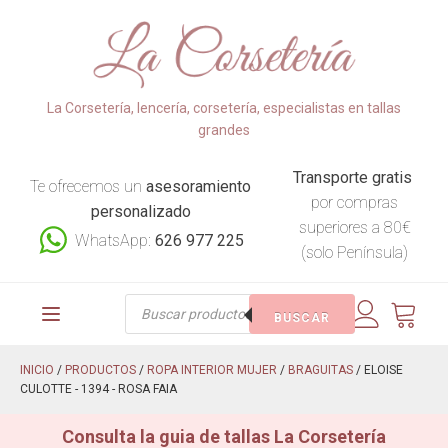
La Corsetería, lencería, corsetería, especialistas en tallas
grandes
Transporte gratis
Te ofrecemos un
asesoramiento
por compras
personalizado
superiores a 80€
WhatsApp:
626 977 225
(solo Península)
Búsqueda
BUSCAR
de
productos
INICIO
/
PRODUCTOS
/
ROPA INTERIOR MUJER
/
BRAGUITAS
/ ELOISE
CULOTTE - 1394 - ROSA FAIA
Consulta la guia de tallas La Corsetería