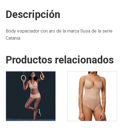
Descripción
Body espaciador con aro de la marca Susa de la serie
Catania.
Productos relacionados
Este
Este
producto
producto
tiene
tiene
múltiples
múltiples
variantes.
variantes.
Las
Las
opciones
opciones
se
se