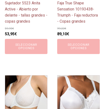
pueden
pueden
Sujetador 5523 Anita
Faja True Shape
elegir
elegir
Active - Abierto por
Sensation 10193438-
en
en
delante - tallas grandes -
Triumph - Faja reductora
la
la
copas grandes
- Copas grandes
página
página
59,95
€
99,00
€
de
de
El
El
El
El
53,95
€
89,10
€
producto
producto
precio
precio
precio
precio
SELECCIONAR
SELECCIONAR
original
actual
original
actual
OPCIONES
OPCIONES
era:
es:
era:
es:
59,95€.
53,95€.
99,00€.
89,10€.
Este
Este
producto
producto
tiene
tiene
múltiples
múltiples
variantes.
variantes.
Las
Las