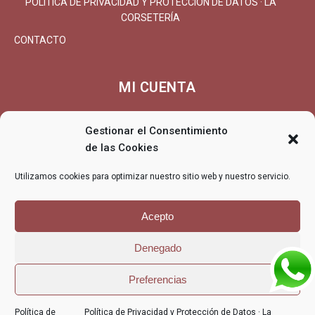
POLÍTICA DE PRIVACIDAD Y PROTECCIÓN DE DATOS · LA
CORSETERÍA
CONTACTO
MI CUENTA
MI CUENTA/REGISTRARSE
Gestionar el Consentimiento
CARRITO
de las Cookies
FINALIZAR COMPRA
Utilizamos cookies para optimizar nuestro sitio web y nuestro servicio.
ENTREGA
DEVOLUCIONES/REEMBOLSO
Acepto
Denegado
© La Corsetería - La Corsetería, lencería, corsetería, especialistas
Preferencias
en tallas grandes
POLÍTICA DE PRIVACIDAD Y PROTECCIÓN
POLÍTICA DE
Política de
Política de Privacidad y Protección de Datos · La