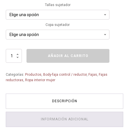
Tallas sujetador
Copa sujetador
Faja
AÑADIR AL CARRITO
con
Aros
y
Categorías:
Productos
,
Body-faja control / reductor
,
Fajas
,
Fajas
cazoleta
reductoras
,
Ropa interior mujer
Catania
6552-
SUSA-
TALLAS
DESCRIPCIÓN
GRANDES-
COPAS
GRANDES
INFORMACIÓN ADICIONAL
cantidad