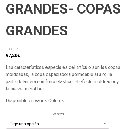
GRANDES- COPAS
GRANDES
108,00
€
El
El
97,20
€
precio
precio
Las características especiales del artículo son las copas
original
actual
moldeadas, la copa espaciadora permeable al aire, la
era:
es:
parte delantera con forro elástico, el efecto moldeador y
108,00€.
97,20€.
la suave microfibra.
Disponible en varios Colores.
Colores