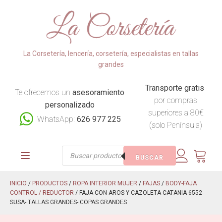
La Corsetería, lencería, corsetería, especialistas en tallas
grandes
Transporte gratis
Te ofrecemos un
asesoramiento
por compras
personalizado
superiores a 80€
WhatsApp:
626 977 225
(solo Península)
Búsqueda
BUSCAR
de
productos
INICIO
/
PRODUCTOS
/
ROPA INTERIOR MUJER
/
FAJAS
/
BODY-FAJA
CONTROL / REDUCTOR
/ FAJA CON AROS Y CAZOLETA CATANIA 6552-
SUSA- TALLAS GRANDES- COPAS GRANDES