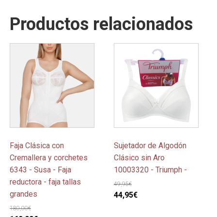
Productos relacionados
Este
Este
producto
producto
tiene
tiene
múltiples
múltiples
variantes.
variantes.
Las
Las
opciones
opciones
se
se
pueden
pueden
Faja Clásica con
Sujetador de Algodón
elegir
elegir
Cremallera y corchetes
Clásico sin Aro
en
en
6343 - Susa - Faja
10003320 - Triumph -
la
la
reductora - faja tallas
49,95
€
página
página
grandes
El
El
44,95
€
de
de
precio
precio
180,00
€