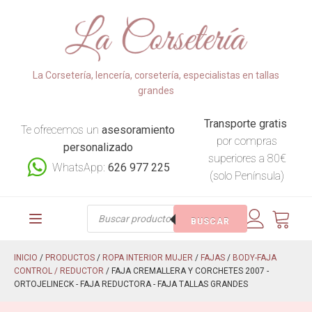
La Corsetería, lencería, corsetería, especialistas en tallas
grandes
Transporte gratis
Te ofrecemos un
asesoramiento
por compras
personalizado
superiores a 80€
WhatsApp:
626 977 225
(solo Península)
Búsqueda
BUSCAR
de
productos
INICIO
/
PRODUCTOS
/
ROPA INTERIOR MUJER
/
FAJAS
/
BODY-FAJA
CONTROL / REDUCTOR
/ FAJA CREMALLERA Y CORCHETES 2007 -
ORTOJELINECK - FAJA REDUCTORA - FAJA TALLAS GRANDES