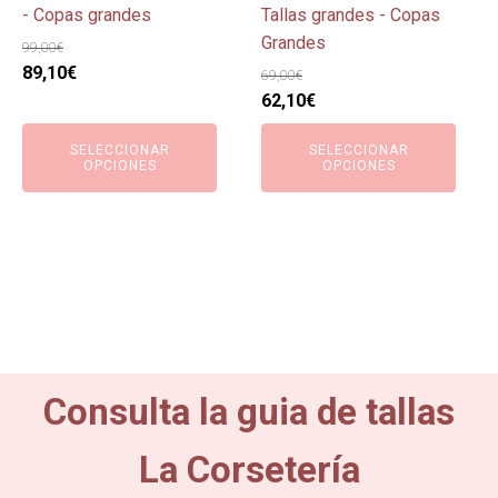
la
la
- Copas grandes
Tallas grandes - Copas
página
página
Grandes
99,00
€
de
de
El
El
89,10
€
69,00
€
producto
producto
precio
precio
El
El
62,10
€
original
actual
precio
precio
SELECCIONAR
SELECCIONAR
era:
es:
original
actual
OPCIONES
OPCIONES
99,00€.
89,10€.
era:
es:
69,00€.
62,10€.
Consulta la guia de tallas
La Corsetería