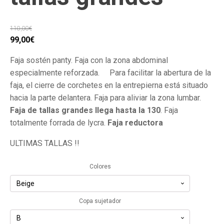
110,00
€
El
El
99,00
€
precio
precio
Faja sostén panty. Faja con la zona abdominal
original
actual
especialmente reforzada. Para facilitar la abertura de la
era:
es:
faja, el cierre de corchetes en la entrepierna está situado
110,00€.
99,00€.
hacia la parte delantera. Faja para aliviar la zona lumbar.
Faja de tallas grandes llega hasta la 130
. Faja
totalmente forrada de lycra.
Faja reductora
ULTIMAS TALLAS !!
Colores
Copa sujetador