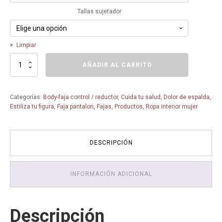
Tallas sujetador
Limpiar
Faja
AÑADIR AL CARRITO
Cremallera
y
corchetes
Categorías:
Body-faja control / reductor
,
Cuida tu salud
,
Dolor de espalda
,
2007
Estiliza tu figura
,
Faja pantalon
,
Fajas
,
Productos
,
Ropa interior mujer
-
Ortojelineck
-
faja
DESCRIPCIÓN
reductora
-
faja
INFORMACIÓN ADICIONAL
tallas
grandes
cantidad
Descripción