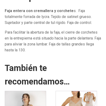
Faja entera con cremallera y corchete
s. Faja
totalmente forrada de lycra. Tejido de satinet grueso.
Sujetador y parte central de tul rígido. Faja de control.
Para facilitar la abertura de la faja, el cierre de corchetes
en la entrepierna está situado hacia la parte delantera. Faja
para aliviar la zona lumbar. Faja de tallas grandes llega
hasta la 130.
También te
recomendamos…
Este
Este
producto
producto
tiene
tiene