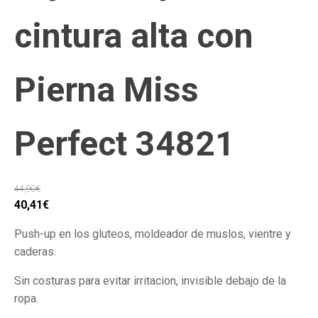
cintura alta con
Pierna Miss
Perfect 34821
44,90
€
El
El
40,41
€
precio
precio
Push-up en los gluteos, moldeador de muslos, vientre y
original
actual
caderas.
era:
es:
44,90€.
40,41€.
Sin costuras para evitar irritacion, invisible debajo de la
ropa.