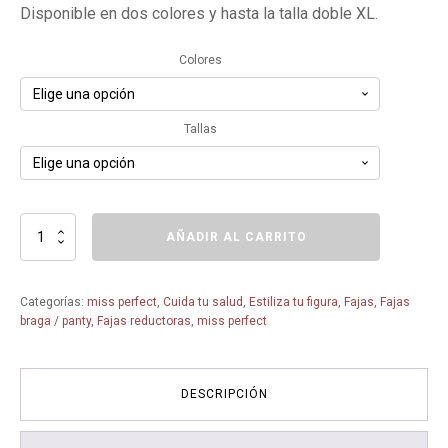
Disponible en dos colores y hasta la talla doble XL.
Colores
Tallas
Faja
AÑADIR AL CARRITO
Panty
de
cintura
Categorías:
miss perfect
,
Cuida tu salud
,
Estiliza tu figura
,
Fajas
,
Fajas
alta
braga / panty
,
Fajas reductoras
,
miss perfect
con
Pierna
Miss
Perfect
DESCRIPCIÓN
34821
cantidad