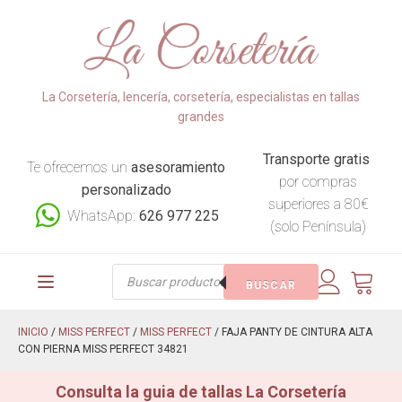
La Corsetería, lencería, corsetería, especialistas en tallas
grandes
Transporte gratis
Te ofrecemos un
asesoramiento
por compras
personalizado
superiores a 80€
WhatsApp:
626 977 225
(solo Península)
Búsqueda
BUSCAR
de
productos
INICIO
/
MISS PERFECT
/
MISS PERFECT
/ FAJA PANTY DE CINTURA ALTA
CON PIERNA MISS PERFECT 34821
Consulta la guia de tallas La Corsetería