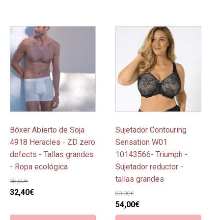
Este
Este
producto
producto
tiene
tiene
múltiples
múltiples
variantes.
variantes.
Las
Las
opciones
opciones
se
se
pueden
pueden
Bóxer Abierto de Soja
Sujetador Contouring
elegir
elegir
4918 Heracles - ZD zero
Sensation W01
en
en
defects - Tallas grandes
10143566- Triumph -
la
la
- Ropa ecológica
Sujetador reductor -
página
página
tallas grandes
36,00
€
de
de
El
El
32,40
€
60,00
€
producto
producto
precio
precio
El
El
54,00
€
original
actual
precio
precio