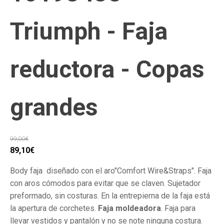
Triumph - Faja
reductora - Copas
grandes
99,00
€
El
El
89,10
€
precio
precio
Body faja diseñado con el aro"Comfort Wire&Straps". Faja
original
actual
con aros cómodos para evitar que se claven. Sujetador
era:
es:
preformado, sin costuras. En la entrepierna de la faja está
99,00€.
89,10€.
la apertura de corchetes.
Faja
moldeadora
. Faja para
llevar vestidos y pantalón y no se note ninguna costura.