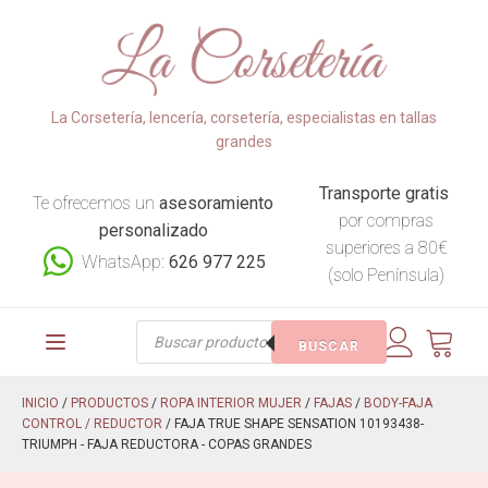
La Corsetería, lencería, corsetería, especialistas en tallas
grandes
Transporte gratis
Te ofrecemos un
asesoramiento
por compras
personalizado
superiores a 80€
WhatsApp:
626 977 225
(solo Península)
Búsqueda
BUSCAR
de
productos
INICIO
/
PRODUCTOS
/
ROPA INTERIOR MUJER
/
FAJAS
/
BODY-FAJA
CONTROL / REDUCTOR
/ FAJA TRUE SHAPE SENSATION 10193438-
TRIUMPH - FAJA REDUCTORA - COPAS GRANDES