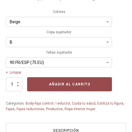
Colores
Copa sujetador
Tallas sujetador
Limpiar
Faja
AÑADIR AL CARRITO
True
Shape
Sensation
Categorías:
Body-faja control / reductor
,
Cuida tu salud
,
Estiliza tu figura
,
10193438-
Fajas
,
Fajas reductoras
,
Productos
,
Ropa interior mujer
Triumph
-
Faja
reductora
DESCRIPCIÓN