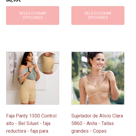
producto
producto
precio
precio
era:
es:
SELECCIONAR
SELECCIONAR
original
actual
23,00€.
20,70€.
OPCIONES
OPCIONES
era:
es:
89,95€.
80,95€.
Este
Este
producto
producto
tiene
tiene
múltiples
múltiples
variantes.
variantes.
Las
Las
opciones
opciones
se
se
pueden
pueden
Faja Panty 1300 Control
Sujetador de Alivio Clara
elegir
elegir
alto - Bel Siluet - faja
5860 - Anita - Tallas
en
en
reductora - faja para
grandes - Copas