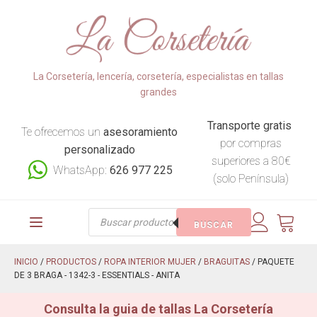
La Corsetería, lencería, corsetería, especialistas en tallas
grandes
Transporte gratis
Te ofrecemos un
asesoramiento
por compras
personalizado
superiores a 80€
WhatsApp:
626 977 225
(solo Península)
Búsqueda
BUSCAR
de
productos
INICIO
/
PRODUCTOS
/
ROPA INTERIOR MUJER
/
BRAGUITAS
/ PAQUETE
DE 3 BRAGA - 1342-3 - ESSENTIALS - ANITA
Consulta la guia de tallas La Corsetería