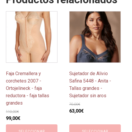
Este
Este
producto
producto
tiene
tiene
múltiples
múltiples
variantes.
variantes.
Las
Las
opciones
opciones
se
se
pueden
pueden
Faja Cremallera y
Sujetador de Alivio
elegir
elegir
corchetes 2007 -
Safina 5448 - Anita -
en
en
Ortojelineck - faja
Tallas grandes -
la
la
reductora - faja tallas
Sujetador sin aros
página
página
grandes
70,00
€
de
de
El
El
63,00
€
110,00
€
producto
producto
El
El
precio
precio
99,00
€
precio
precio
original
actual
SELECCIONAR
SELECCIONAR