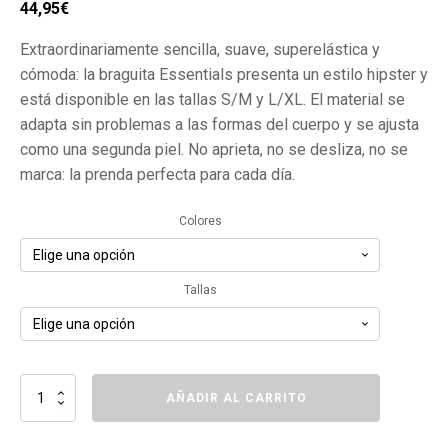
El
El
44,95
€
precio
precio
Extraordinariamente sencilla, suave, superelástica y
original
actual
cómoda: la braguita Essentials presenta un estilo hipster y
era:
es:
está disponible en las tallas S/M y L/XL. El material se
49,95€.
44,95€.
adapta sin problemas a las formas del cuerpo y se ajusta
como una segunda piel. No aprieta, no se desliza, no se
marca: la prenda perfecta para cada día.
Colores
Tallas
Paquete
AÑADIR AL CARRITO
de
3