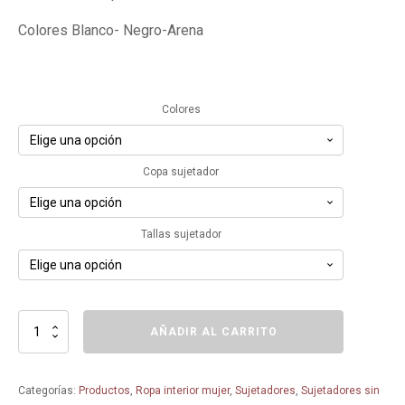
Colores Blanco- Negro-Arena
Colores
Copa sujetador
Tallas sujetador
Sujetador
AÑADIR AL CARRITO
sin
Aro
Preformado
Categorías:
Productos
,
Ropa interior mujer
,
Sujetadores
,
Sujetadores sin
S-