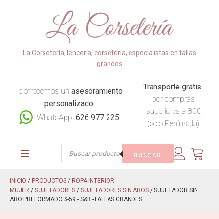
La Corsetería, lencería, corsetería, especialistas en tallas
grandes
Transporte gratis
Te ofrecemos un
asesoramiento
por compras
personalizado
superiores a 80€
WhatsApp:
626 977 225
(solo Península)
Búsqueda
BUSCAR
de
productos
INICIO
/
PRODUCTOS
/
ROPA INTERIOR
MUJER
/
SUJETADORES
/
SUJETADORES SIN AROS
/ SUJETADOR SIN
ARO PREFORMADO S-59 - S&B -TALLAS GRANDES