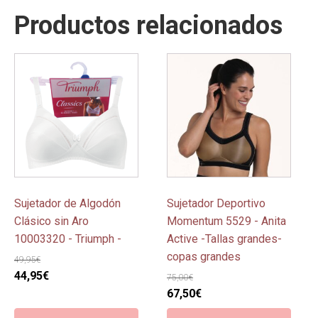
Productos relacionados
Este
Este
producto
producto
tiene
tiene
múltiples
múltiples
variantes.
variantes.
Las
Las
opciones
opciones
se
se
pueden
pueden
Sujetador de Algodón
Sujetador Deportivo
elegir
elegir
Clásico sin Aro
Momentum 5529 - Anita
en
en
10003320 - Triumph -
Active -Tallas grandes-
la
la
copas grandes
49,95
€
página
página
El
El
44,95
€
75,00
€
de
de
precio
precio
El
El
67,50
€
producto
producto
original
actual
precio
precio