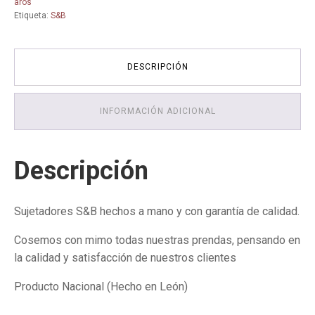
aros
59
Etiqueta:
S&B
-
S&B
-
Tallas
DESCRIPCIÓN
Grandes
cantidad
INFORMACIÓN ADICIONAL
Descripción
Sujetadores S&B hechos a mano y con garantía de calidad.
Cosemos con mimo todas nuestras prendas, pensando en
la calidad y satisfacción de nuestros clientes
Producto Nacional (Hecho en León)