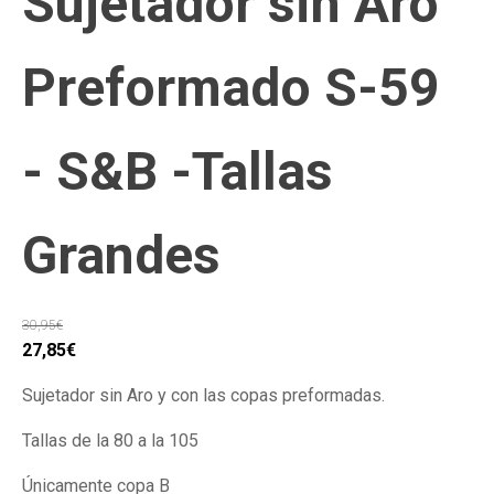
Sujetador sin Aro
Preformado S-59
- S&B -Tallas
Grandes
30,95
€
El
El
27,85
€
precio
precio
Sujetador sin Aro y con las copas preformadas.
original
actual
era:
es:
Tallas de la 80 a la 105
30,95€.
27,85€.
Únicamente copa B