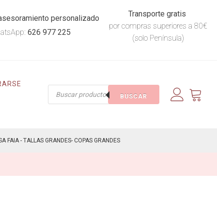
Transporte gratis
asesoramiento personalizado
por compras superiores a 80€
atsApp:
626 977 225
(solo Península)
RARSE
Búsqueda
BUSCAR
de
productos
A FAIA - TALLAS GRANDES- COPAS GRANDES