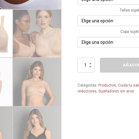
Tallas suje
Copa suje
Sujetador
AÑADIR
sin
aros
y
Categorías:
Productos
,
Cuida tu sa
copa
reductores
,
Sujetadores sin aros
preformada
5493
TWIN-
ROSA
FAIA
-
TALLAS
GRANDES-