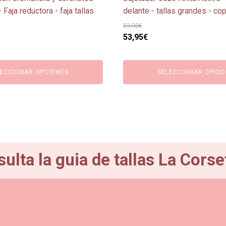
de
 Faja reductora - faja tallas
delante - tallas grandes - c
producto
59,95
€
El
El
53,95
€
precio
precio
io
original
actual
ECCIONAR OPCIONES
SELECCIONAR OPCIO
al
era:
es:
59,95€.
53,95€.
00€.
ulta la guia de tallas La Corse