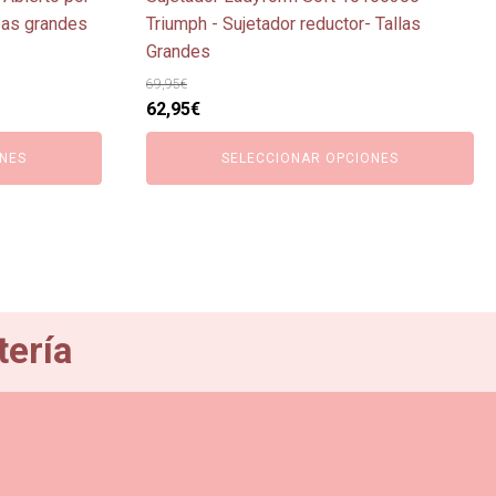
de
opas grandes
Triumph - Sujetador reductor- Tallas
producto
Grandes
69,95
€
El
El
62,95
€
precio
precio
NES
SELECCIONAR OPCIONES
original
actual
era:
es:
69,95€.
62,95€.
tería