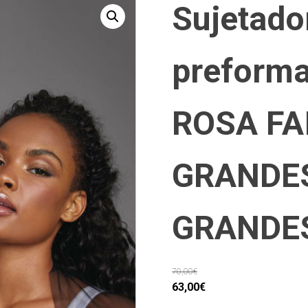
Sujetado
preform
ROSA FA
GRANDE
GRANDE
70,00
€
El
El
63,00
€
precio
precio