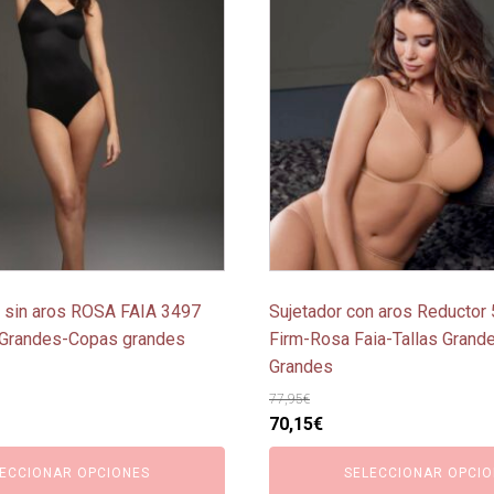
tiene
múltiples
variantes.
Las
opciones
se
pueden
elegir
en
la
página
le sin aros ROSA FAIA 3497
Sujetador con aros Reductor
de
 Grandes-Copas grandes
Firm-Rosa Faia-Tallas Gran
producto
Grandes
77,95
€
o
El
El
70,15
€
l
precio
precio
ECCIONAR OPCIONES
SELECCIONAR OPCIO
original
actual