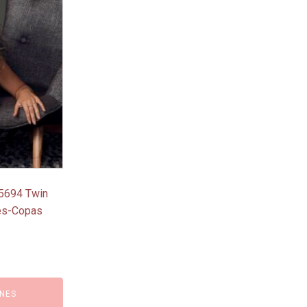
 5694 Twin
des-Copas
NES