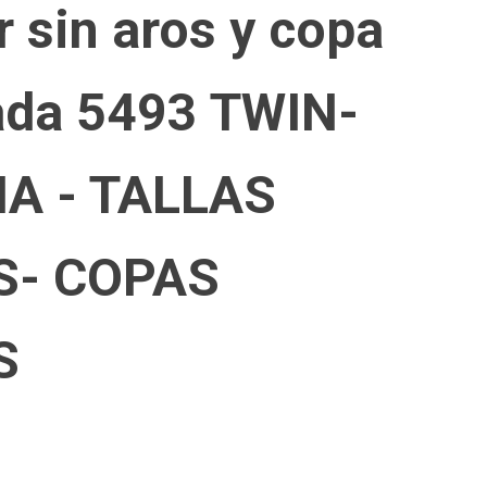
r sin aros y copa
ada 5493 TWIN-
IA - TALLAS
S- COPAS
S