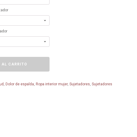
tador
tador
 AL CARRITO
lud
,
Dolor de espalda
,
Ropa interior mujer
,
Sujetadores
,
Sujetadores