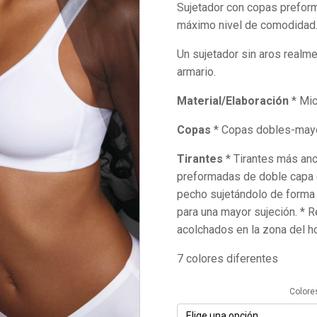
Sujetador con copas preform
original
actual
máximo nivel de comodidad
era:
es:
70,00€.
63,00€.
Un sujetador sin aros realme
armario.
Material/Elaboración
* Mic
Copas
* Copas dobles-mayor
Tirantes
* Tirantes más anc
preformadas de doble capa en
pecho sujetándolo de forma ó
para una mayor sujeción. * 
acolchados en la zona del ho
7 colores diferentes
Colore