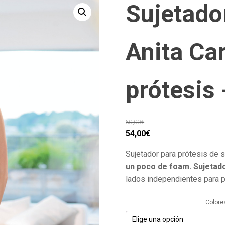
Sujetado
Anita Car
prótesis 
60,00
€
El
El
54,00
€
precio
precio
Sujetador para prótesis de 
original
actual
un poco de foam.
Sujetad
era:
es:
lados independientes para po
60,00€.
54,00€.
Colore