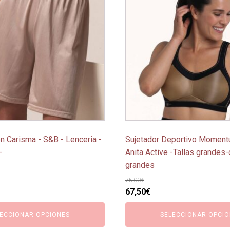
tiene
múltiples
variantes.
Las
opciones
se
pueden
elegir
en
la
página
n Carisma - S&B - Lenceria -
Sujetador Deportivo Moment
de
-
Anita Active -Tallas grandes
producto
grandes
75,00
€
o
El
El
67,50
€
l
precio
precio
ECCIONAR OPCIONES
SELECCIONAR OPCIO
original
actual
€.
era:
es: