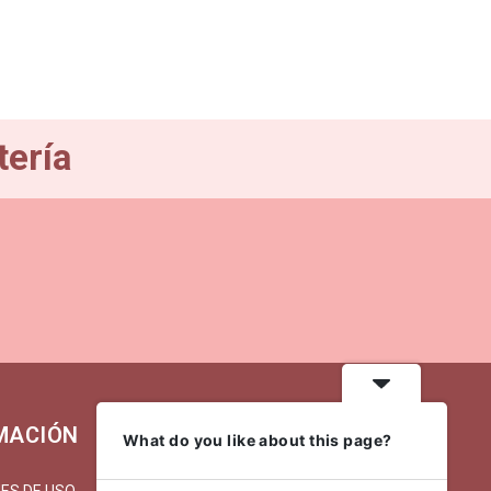
tería
MACIÓN
MI CUENTA
What do you like about this page?
ES DE USO
MI CUENTA/REGISTRARSE