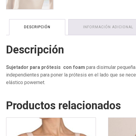
DESCRIPCIÓN
INFORMACIÓN ADICIONAL
Descripción
Sujetador para prótesis con foam
para disimular pequeñas
independientes para poner la prótesis en el lado que se neces
elástico powernet.
Productos relacionados
Este
Este
producto
producto