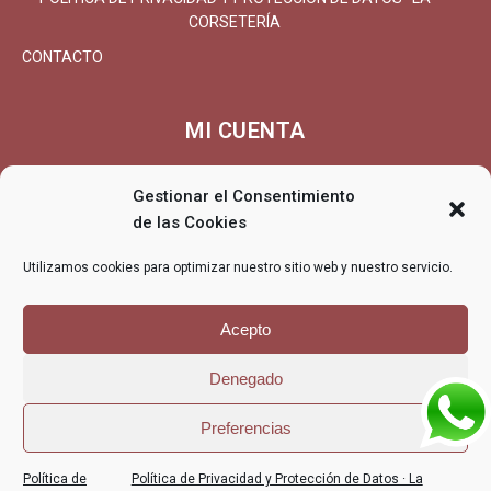
CORSETERÍA
CONTACTO
MI CUENTA
MI CUENTA/REGISTRARSE
Gestionar el Consentimiento
CARRITO
de las Cookies
FINALIZAR COMPRA
Utilizamos cookies para optimizar nuestro sitio web y nuestro servicio.
ENTREGA
DEVOLUCIONES/REEMBOLSO
Acepto
Denegado
© La Corsetería - La Corsetería, lencería, corsetería, especialistas
Preferencias
en tallas grandes
POLÍTICA DE PRIVACIDAD Y PROTECCIÓN
POLÍTICA DE
Política de
Política de Privacidad y Protección de Datos · La