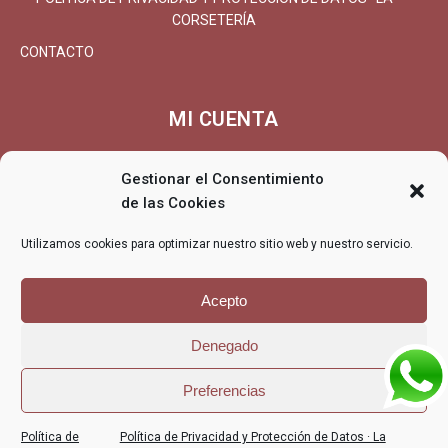
CORSETERÍA
CONTACTO
MI CUENTA
MI CUENTA/REGISTRARSE
Gestionar el Consentimiento
CARRITO
de las Cookies
FINALIZAR COMPRA
Utilizamos cookies para optimizar nuestro sitio web y nuestro servicio.
ENTREGA
DEVOLUCIONES/REEMBOLSO
Acepto
Denegado
© La Corsetería - La Corsetería, lencería, corsetería, especialistas
Preferencias
en tallas grandes
POLÍTICA DE PRIVACIDAD Y PROTECCIÓN
POLÍTICA DE
Política de
Política de Privacidad y Protección de Datos · La