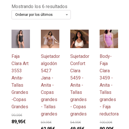
Ordenado
Mostrando los 6 resultados
por
los
últimos
Este
Este
Este
Este
producto
producto
producto
producto
tiene
tiene
tiene
tiene
múltiples
múltiples
múltiples
múltiples
Faja
Sujetador
Sujetador
Body-
variantes.
variantes.
variantes.
variantes.
Clara Art
algodón
Confort
Faja
Las
Las
Las
Las
3553
5427
Clara
Clara
opciones
opciones
opciones
opciones
Anita-
Jana -
5459 -
3459 -
se
se
se
se
Tallas
Anita -
Anita -
Anita -
pueden
pueden
pueden
pueden
Grandes
Copas
Tallas
Tallas
elegir
elegir
elegir
elegir
-Copas
grandes
grandes
grandes
en
en
en
en
Grandes
- Tallas
- Copas
- Faja
la
la
la
la
grandes
grandes
reductora
99,95
€
página
página
página
página
El
El
89,95
€
69,95
€
54,95
€
100,00
€
de
de
de
de
precio
precio
El
El
El
El
El
El
62,95
€
49,45
€
90,00
€