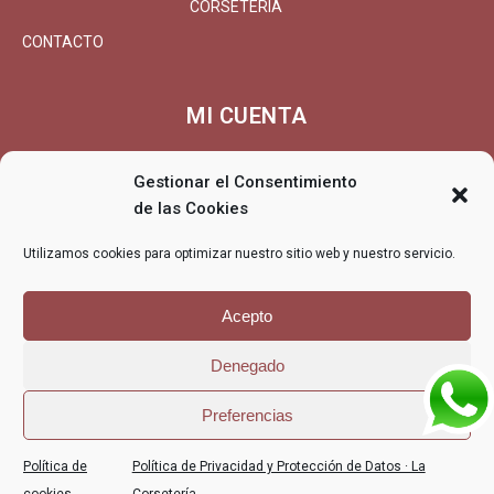
CORSETERÍA
CONTACTO
MI CUENTA
MI CUENTA/REGISTRARSE
Gestionar el Consentimiento
CARRITO
de las Cookies
FINALIZAR COMPRA
Utilizamos cookies para optimizar nuestro sitio web y nuestro servicio.
ENTREGA
DEVOLUCIONES/REEMBOLSO
Acepto
Denegado
© La Corsetería - La Corsetería, lencería, corsetería, especialistas
Preferencias
en tallas grandes
POLÍTICA DE PRIVACIDAD Y PROTECCIÓN
POLÍTICA DE
Política de
Política de Privacidad y Protección de Datos · La
DE DATOS · LA CORSETERÍA
COOKIES (UE)