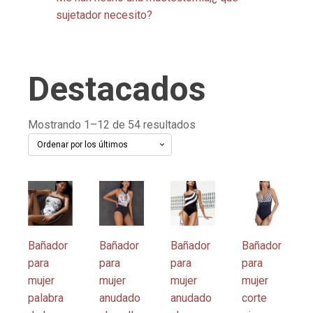
sujetador necesito?
Destacados
Ordenado
Mostrando 1–12 de 54 resultados
por
los
últimos
Este
Este
Este
Este
producto
producto
producto
producto
tiene
tiene
tiene
tiene
múltiples
múltiples
múltiples
múltiples
Bañador
Bañador
Bañador
Bañador
variantes.
variantes.
variantes.
variantes.
para
para
para
para
Las
Las
Las
Las
mujer
mujer
mujer
mujer
opciones
opciones
opciones
opciones
palabra
anudado
anudado
corte
se
se
se
se