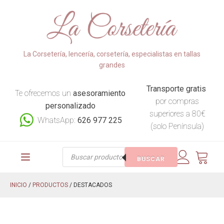
La Corsetería, lencería, corsetería, especialistas en tallas
grandes
Transporte gratis
Te ofrecemos un
asesoramiento
por compras
personalizado
superiores a 80€
WhatsApp:
626 977 225
(solo Península)
Búsqueda
BUSCAR
de
productos
INICIO
/
PRODUCTOS
/ DESTACADOS