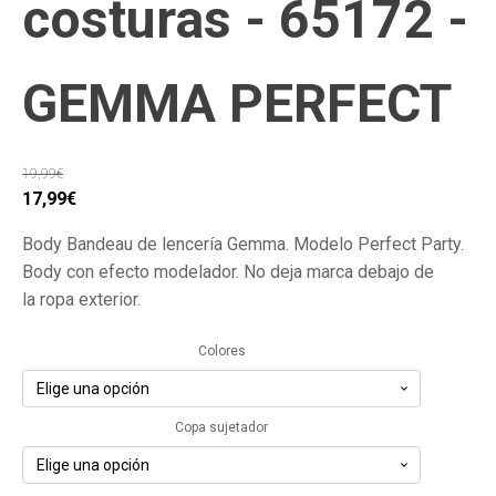
costuras - 65172 -
GEMMA PERFECT
19,99
€
El
El
17,99
€
precio
precio
Body Bandeau de lencería Gemma. Modelo Perfect Party.
original
actual
Body con efecto modelador. No deja marca debajo de
era:
es:
la ropa exterior.
19,99€.
17,99€.
Colores
Copa sujetador