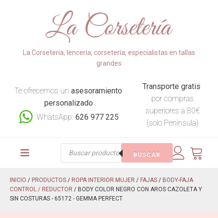
La Corsetería, lencería, corsetería, especialistas en tallas
grandes
Transporte gratis
Te ofrecemos un
asesoramiento
por compras
personalizado
superiores a 80€
WhatsApp:
626 977 225
(solo Península)
Búsqueda
BUSCAR
de
productos
INICIO
/
PRODUCTOS
/
ROPA INTERIOR MUJER
/
FAJAS
/
BODY-FAJA
CONTROL / REDUCTOR
/ BODY COLOR NEGRO CON AROS CAZOLETA Y
SIN COSTURAS - 65172 - GEMMA PERFECT