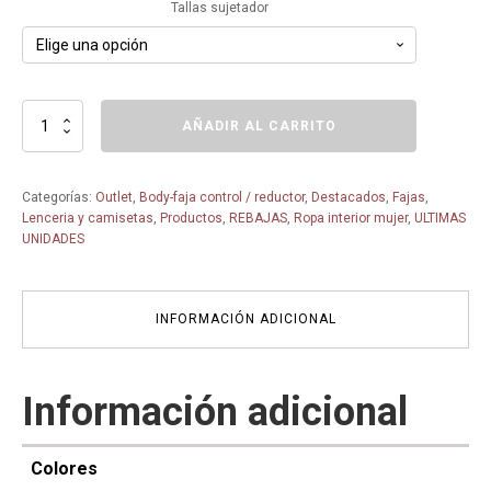
Tallas sujetador
Body
AÑADIR AL CARRITO
COLOR
NEGRO
con
Categorías:
Outlet
,
Body-faja control / reductor
,
Destacados
,
Fajas
,
aros
Lenceria y camisetas
,
Productos
,
REBAJAS
,
Ropa interior mujer
,
ULTIMAS
cazoleta
UNIDADES
y
sin
costuras
-
INFORMACIÓN ADICIONAL
65172
-
GEMMA
PERFECT
Información adicional
cantidad
Colores