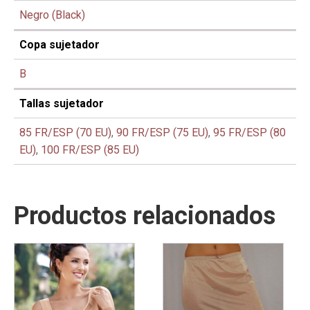
Negro (Black)
Copa sujetador
B
Tallas sujetador
85 FR/ESP (70 EU)
,
90 FR/ESP (75 EU)
,
95 FR/ESP (80
EU)
,
100 FR/ESP (85 EU)
Productos relacionados
Este
Este
producto
producto
tiene
tiene
múltiples
múltiples