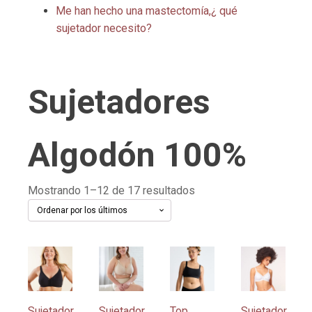
Me han hecho una mastectomía,¿ qué
sujetador necesito?
Sujetadores
Algodón 100%
Ordenado
Mostrando 1–12 de 17 resultados
por
los
últimos
Este
Este
Este
Este
producto
producto
producto
producto
tiene
tiene
tiene
tiene
múltiples
múltiples
múltiples
múltiples
Sujetador
Sujetador
Top
Sujetador