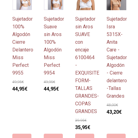
producto
producto
producto
producto
tiene
tiene
tiene
tiene
múltiples
múltiples
múltiples
múltiples
Sujetador
Sujetador
Sujetador
Sujetador
variantes.
variantes.
variantes.
variantes.
100%
Suave
sin Aros
Isra
Las
Las
Las
Las
Algodón
sin Aros
SUAVE
5315X-
opciones
opciones
opciones
opciones
Cierre
100%
con
Anita
se
se
se
se
Delantero
Algodón
encaje
Care -
pueden
pueden
pueden
pueden
Miss
Miss
6100464
Sujetador
elegir
elegir
elegir
elegir
Perfect
Perfect
-
Algodón
en
en
en
en
9955
9954
EXQUISITE
- Cierre
la
la
la
la
FORM-
delantero
49,95
€
49,95
€
página
página
página
página
TALLAS
-Tallas
El
El
El
El
44,95
€
44,95
€
de
de
de
de
GRANDES-
Grandes
precio
precio
precio
precio
producto
producto
producto
producto
COPAS
original
actual
original
actual
48,00
€
GRANDES
era:
es:
era:
es:
El
El
43,20
€
49,95€.
44,95€.
49,95€.
44,95€.
precio
precio
39,95
€
El
El
original
actual
35,95
€
precio
precio
era:
es: