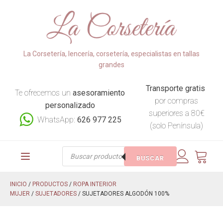
La Corsetería, lencería, corsetería, especialistas en tallas
grandes
Transporte gratis
Te ofrecemos un
asesoramiento
por compras
personalizado
superiores a 80€
WhatsApp:
626 977 225
(solo Península)
Búsqueda
BUSCAR
de
productos
INICIO
/
PRODUCTOS
/
ROPA INTERIOR
MUJER
/
SUJETADORES
/ SUJETADORES ALGODÓN 100%