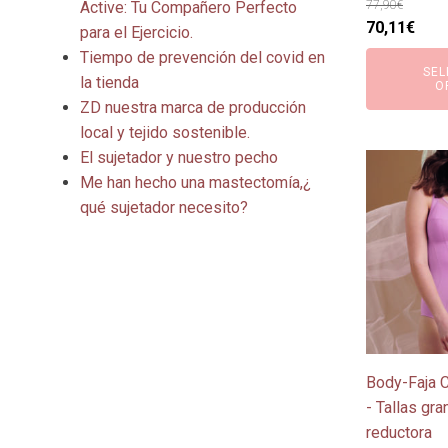
de
77,90
€
Active: Tu Compañero Perfecto
El
El
70,11
€
producto
para el Ejercicio.
precio
prec
Tiempo de prevención del covid en
SEL
original
actu
la tienda
O
era:
es:
ZD nuestra marca de producción
77,90€.
70,1
local y tejido sostenible.
El sujetador y nuestro pecho
Este
Me han hecho una mastectomía,¿
producto
qué sujetador necesito?
tiene
múltiples
variantes.
Las
opciones
se
pueden
Body-Faja C
elegir
- Tallas gra
en
reductora
la