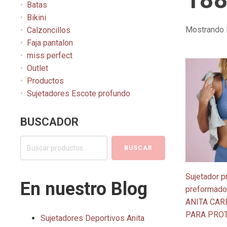
Batas
Bikini
Mostrando 
Calzoncillos
Faja pantalon
miss perfect
Este
Outlet
producto
Productos
tiene
Sujetadores Escote profundo
múltiples
variantes.
BUSCADOR
Las
opciones
Buscar
BUSCAR
se
por:
pueden
Sujetador p
elegir
En nuestro Blog
preformado
en
ANITA CAR
la
PARA PRO
página
Sujetadores Deportivos Anita