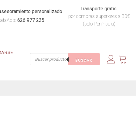
Transporte gratis
asesoramiento personalizado
por compras superiores a 80€
atsApp:
626 977 225
(solo Península)
RARSE
Búsqueda
BUSCAR
de
productos