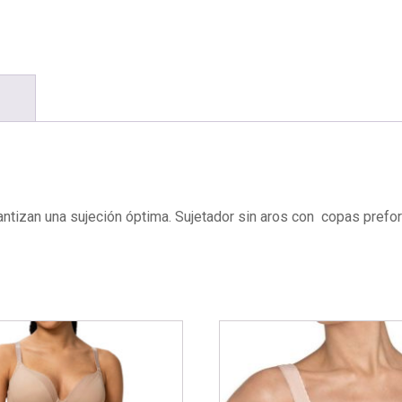
rantizan una sujeción óptima. Sujetador sin aros con copas pref
Este
producto
tiene
múltiples