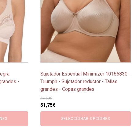
variantes.
Las
opciones
se
pueden
elegir
en
la
página
legra
Sujetador Essential Minimizer 10166830 -
de
grandes -
Triumph - Sujetador reductor - Tallas
producto
grandes - Copas grandes
57,50
€
El
El
51,75
€
precio
precio
NES
SELECCIONAR OPCIONES
original
actual
era:
es:
57,50€.
51,75€.