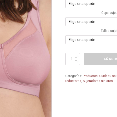
Copa suje
Tallas suje
Sujetador
AÑADIR
Reductor
sin
aros
Categorías:
Productos
,
Cuida tu sa
5859
reductores
,
Sujetadores sin aros
-
Anita
-
Copas
grandes
-
Tallas
grandes