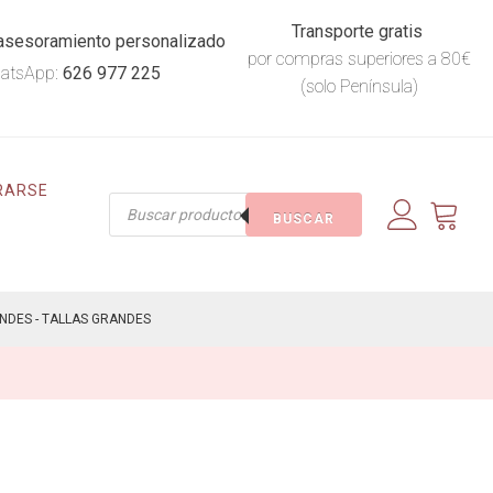
Transporte gratis
asesoramiento personalizado
por compras superiores a 80€
atsApp:
626 977 225
(solo Península)
RARSE
Búsqueda
BUSCAR
de
productos
ANDES - TALLAS GRANDES