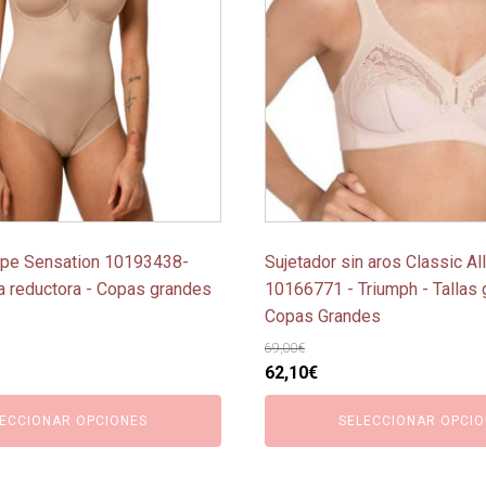
variantes.
Las
opciones
se
pueden
elegir
en
la
página
ape Sensation 10193438-
Sujetador sin aros Classic Al
de
ja reductora - Copas grandes
10166771 - Triumph - Tallas 
producto
Copas Grandes
69,00
€
o
El
El
62,10
€
l
precio
precio
ECCIONAR OPCIONES
SELECCIONAR OPCIO
original
actual
€.
era:
es:
69,00€.
62,10€.