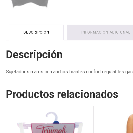
DESCRIPCIÓN
INFORMACIÓN ADICIONAL
Descripción
Sujetador sin aros con anchos tirantes confort regulables ga
Productos relacionados
Este
Este
producto
producto
tiene
tiene
múltiples
múltiples