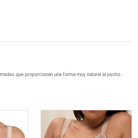
ormadas que proporcionan una forma muy natural al pecho.
Este
producto
tiene
múltiples