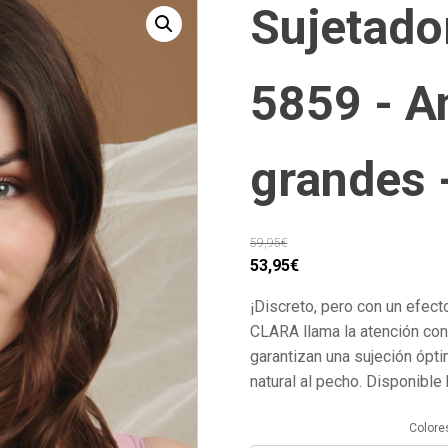
Sujetado
5859 - A
grandes 
59,95
€
El
El
53,95
€
precio
precio
¡Discreto, pero con un efect
original
actual
CLARA llama la atención con 
era:
es:
garantizan una sujeción óp
59,95€.
53,95€.
natural al pecho. Disponible 
Colore