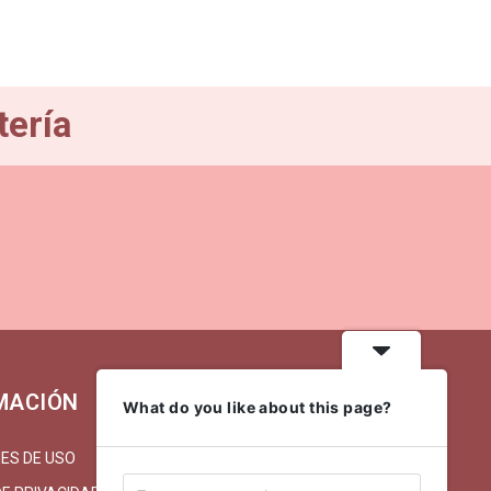
tería
MACIÓN
MI CUENTA
What do you like about this page?
ES DE USO
MI CUENTA/REGISTRARSE