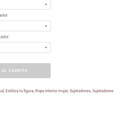
tador
tador
 AL CARRITO
lud
,
Estiliza tu figura
,
Ropa interior mujer
,
Sujetadores
,
Sujetadores