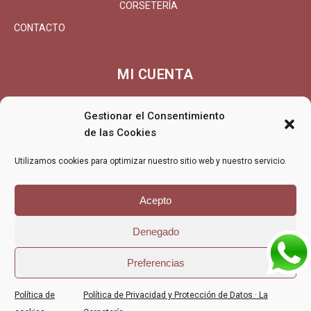
CORSETERÍA
CONTACTO
MI CUENTA
MI CUENTA/REGISTRARSE
Gestionar el Consentimiento
CARRITO
de las Cookies
FINALIZAR COMPRA
Utilizamos cookies para optimizar nuestro sitio web y nuestro servicio.
ENTREGA
DEVOLUCIONES/REEMBOLSO
Acepto
Denegado
© La Corsetería - La Corsetería, lencería, corsetería, especialistas
Preferencias
en tallas grandes
POLÍTICA DE PRIVACIDAD Y PROTECCIÓN
POLÍTICA DE
Política de
Política de Privacidad y Protección de Datos · La
DE DATOS · LA CORSETERÍA
COOKIES (UE)