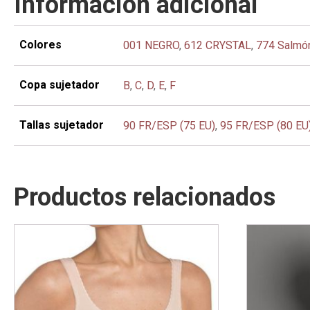
Información adicional
Colores
001 NEGRO
,
612 CRYSTAL
,
774 Salmó
Copa sujetador
B
,
C
,
D
,
E
,
F
Tallas sujetador
90 FR/ESP (75 EU)
,
95 FR/ESP (80 EU
Productos relacionados
Este
Este
producto
producto
tiene
tiene
múltiples
múltiples
variantes.
variantes.