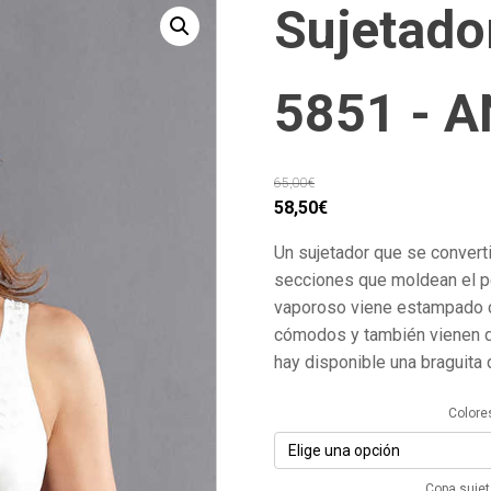
Sujetado
5851 - A
65,00
€
El
El
58,50
€
precio
precio
Un sujetador que se converti
original
actual
secciones que moldean el pec
era:
es:
vaporoso viene estampado c
65,00€.
58,50€.
cómodos y también vienen 
hay disponible una braguita d
Colore
Copa suje