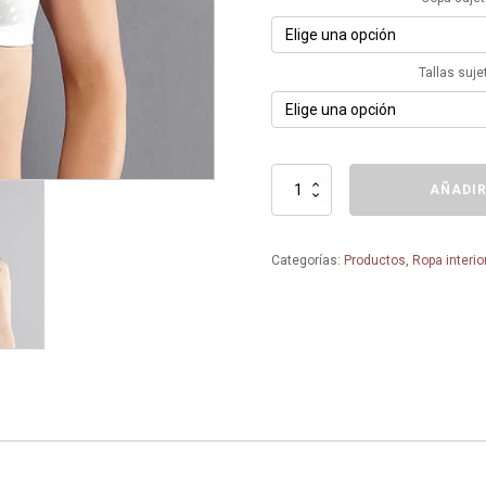
Tallas suje
Sujetador
AÑADIR
confort
AIRITA
-
Categorías:
Productos
,
Ropa interio
5851
-
ANITA
cantidad