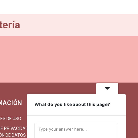
tería
MACIÓN
MI CUENTA
What do you like about this page?
ES DE USO
MI CUENTA/REGISTRARSE
DE PRIVACIDAD Y
CARRITO
N DE DATOS · LA