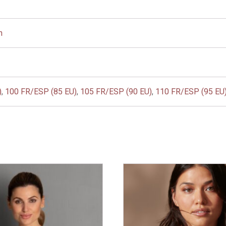
n
)
,
100 FR/ESP (85 EU)
,
105 FR/ESP (90 EU)
,
110 FR/ESP (95 EU
Este
producto
tiene
múltiples
variantes.