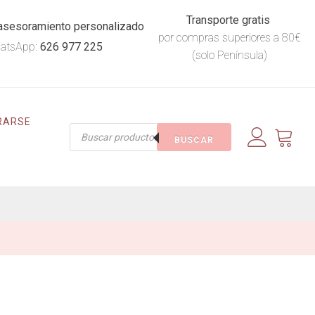
Transporte gratis
asesoramiento personalizado
por compras superiores a 80€
atsApp:
626 977 225
(solo Península)
RARSE
Búsqueda
BUSCAR
de
productos