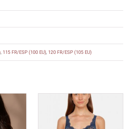
)
,
115 FR/ESP (100 EU)
,
120 FR/ESP (105 EU)
Este
producto
tiene
múltiples
variantes.