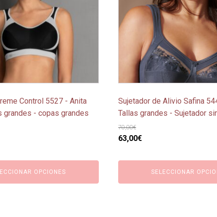
Las
opciones
se
pueden
elegir
en
la
página
treme Control 5527 - Anita
Sujetador de Alivio Safina 544
de
as grandes - copas grandes
Tallas grandes - Sujetador si
producto
70,00
€
El
El
63,00
€
o
precio
precio
l
original
actual
ECCIONAR OPCIONES
SELECCIONAR OPCIO
era:
es:
€.
70,00€.
63,00€.