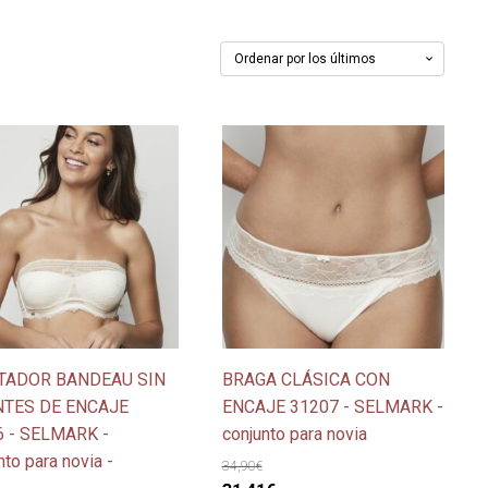
Este
cto
producto
tiene
ples
múltiples
tes.
variantes.
Las
nes
opciones
se
en
pueden
TADOR BANDEAU SIN
BRAGA CLÁSICA CON
elegir
NTES DE ENCAJE
ENCAJE 31207 - SELMARK -
en
6 - SELMARK -
conjunto para novia
la
nto para novia -
a
página
34,90
€