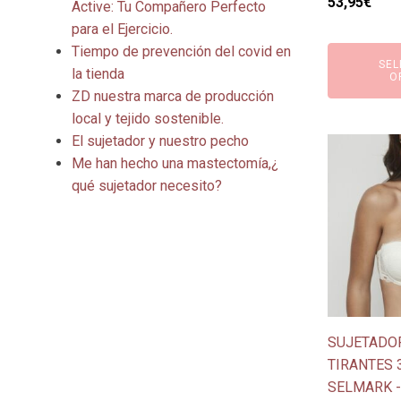
El
El
53,95
€
de
Active: Tu Compañero Perfecto
precio
prec
producto
para el Ejercicio.
original
actu
Tiempo de prevención del covid en
SEL
era:
es:
la tienda
O
59,95€.
53,9
ZD nuestra marca de producción
local y tejido sostenible.
El sujetador y nuestro pecho
Este
Me han hecho una mastectomía,¿
producto
qué sujetador necesito?
tiene
múltiples
variantes.
Las
opciones
se
pueden
SUJETADOR
elegir
TIRANTES 
en
SELMARK - 
la