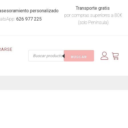
Transporte gratis
asesoramiento personalizado
por compras superiores a 80€
atsApp:
626 977 225
(solo Península)
RARSE
Búsqueda
BUSCAR
de
productos