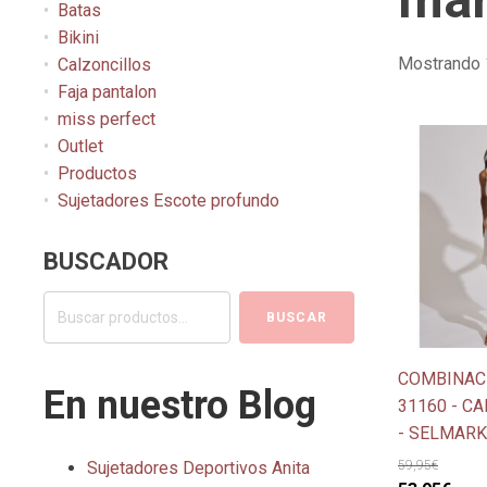
Batas
Bikini
Mostrando 
Calzoncillos
Faja pantalon
miss perfect
Este
Outlet
producto
Productos
tiene
Sujetadores Escote profundo
múltiples
variantes.
BUSCADOR
Las
opciones
Buscar
BUSCAR
se
por:
pueden
COMBINAC
elegir
En nuestro Blog
31160 - C
en
- SELMARK
la
página
59,95
€
Sujetadores Deportivos Anita