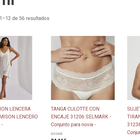
Ordenado
1–12 de 56 resultados
por
los
Este
Este
últimos
producto
produ
tiene
tiene
múltiples
múlti
variantes.
varian
Las
Las
opciones
opcio
se
se
pueden
pued
ION LENCERA
TANGA CULOTTE CON
SUJE
elegir
elegir
AMISON LENCERO
ENCAJE 31206 SELMARK -
TIRA
en
en
 -
Conjunto para novia -
3123
la
la
Conju
página
págin
37,90
€