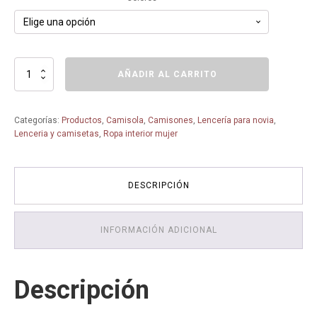
COMBINACION
AÑADIR AL CARRITO
LENCERA
31160
-
Categorías:
Productos
,
Camisola
,
Camisones
,
Lencería para novia
,
CAMISON
Lenceria y camisetas
,
Ropa interior mujer
LENCERO
-
SELMARK
-
DESCRIPCIÓN
cantidad
INFORMACIÓN ADICIONAL
Descripción