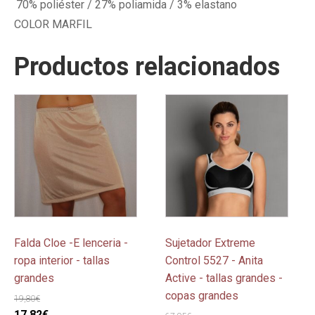
70% poliéster / 27% poliamida / 3% elastano
COLOR MARFIL
Productos relacionados
Este
Este
producto
producto
tiene
tiene
múltiples
múltiples
variantes.
variantes.
Las
Las
opciones
opciones
se
se
pueden
pueden
Falda Cloe -E lenceria -
Sujetador Extreme
elegir
elegir
ropa interior - tallas
Control 5527 - Anita
en
en
grandes
Active - tallas grandes -
la
la
copas grandes
19,80
€
página
página
El
El
17,82
€