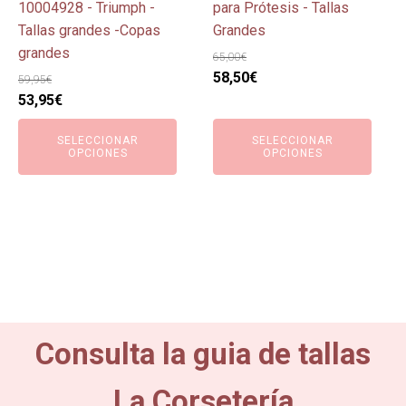
en
en
10004928 - Triumph -
para Prótesis - Tallas
la
la
Tallas grandes -Copas
Grandes
página
página
grandes
65,00
€
de
de
El
El
58,50
€
59,95
€
producto
producto
El
El
precio
precio
53,95
€
precio
precio
original
actual
SELECCIONAR
SELECCIONAR
original
actual
era:
es:
OPCIONES
OPCIONES
era:
es:
65,00€.
58,50€.
59,95€.
53,95€.
Consulta la guia de tallas
La Corsetería