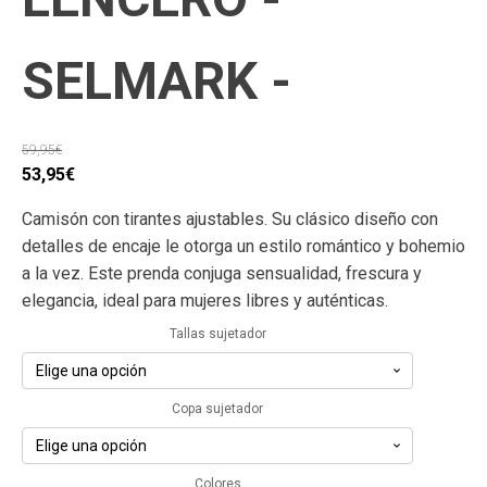
SELMARK -
59,95
€
El
El
53,95
€
precio
precio
Camisón con tirantes ajustables. Su clásico diseño con
original
actual
detalles de encaje le otorga un estilo romántico y bohemio
era:
es:
a la vez. Este prenda conjuga sensualidad, frescura y
59,95€.
53,95€.
elegancia, ideal para mujeres libres y auténticas.
Tallas sujetador
Copa sujetador
Colores