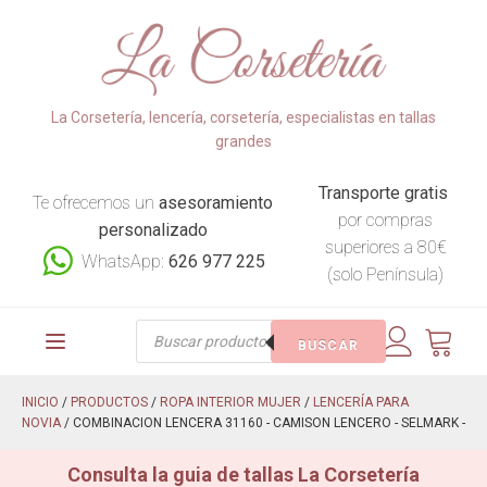
La Corsetería, lencería, corsetería, especialistas en tallas
grandes
Transporte gratis
Te ofrecemos un
asesoramiento
por compras
personalizado
superiores a 80€
WhatsApp:
626 977 225
(solo Península)
Búsqueda
BUSCAR
de
productos
INICIO
/
PRODUCTOS
/
ROPA INTERIOR MUJER
/
LENCERÍA PARA
NOVIA
/ COMBINACION LENCERA 31160 - CAMISON LENCERO - SELMARK -
Consulta la guia de tallas La Corsetería