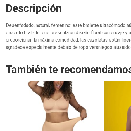
Descripción
Desenfadado, natural, femenino: este bralette ultracómodo aún
discreto bralette, que presenta un diseño floral con encaje 
proporcionan la máxima comodidad: las cazoletas están liger
agradece especialmente debajo de tops veraniegos ajustado
También te recomendamo
Este
Este
producto
producto
tiene
tiene
múltiples
múltiples
variantes.
variantes.
Las
Las
opciones
opciones