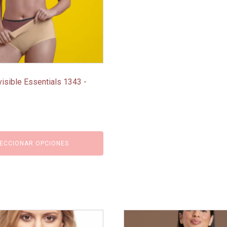
visible Essentials 1343 -
o
ECCIONAR OPCIONES
l
€.
Este