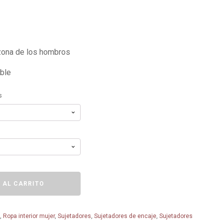
 zona de los hombros
able
s
 AL CARRITO
s
,
Ropa interior mujer
,
Sujetadores
,
Sujetadores de encaje
,
Sujetadores