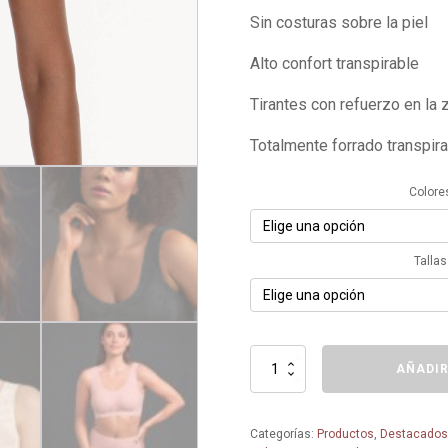
Sin costuras sobre la piel
Alto confort transpirable
Tirantes con refuerzo en la
Totalmente forrado transpir
Colore
Tallas
Bralette
AÑADIR
con
Cazoleta
extraible
Categorías:
Productos
,
Destacado
5400