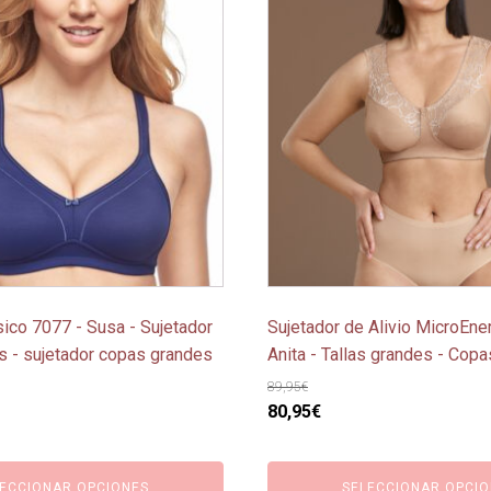
producto
tiene
múltiples
variantes.
Las
opciones
se
pueden
elegir
en
la
página
sico 7077 - Susa - Sujetador
Sujetador de Alivio MicroEne
de
es - sujetador copas grandes
Anita - Tallas grandes - Cop
producto
89,95
€
El
El
80,95
€
o
precio
precio
l
original
actual
ECCIONAR OPCIONES
SELECCIONAR OPCIO