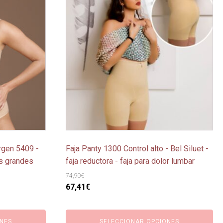
producto
tiene
múltiples
variantes.
Las
opciones
se
pueden
elegir
en
la
página
rgen 5409 -
Faja Panty 1300 Control alto - Bel Siluet -
de
as grandes
faja reductora - faja para dolor lumbar
producto
74,90
€
El
El
67,41
€
precio
precio
original
actual
NES
SELECCIONAR OPCIONES