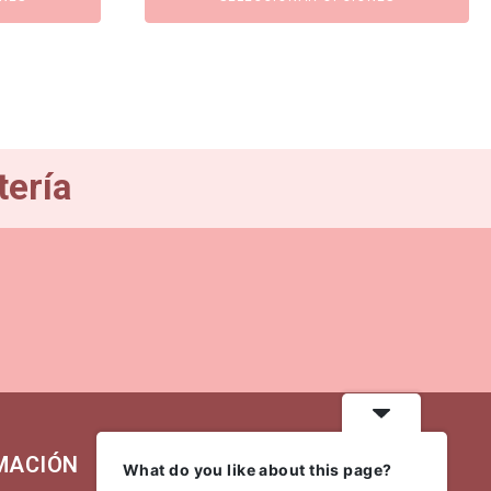
era:
es:
74,90€.
67,41€.
tería
MACIÓN
MI CUENTA
What do you like about this page?