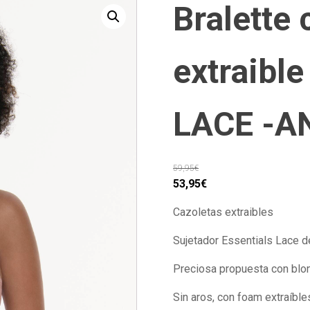
Bralette
extraibl
LACE -A
59,95
€
El
El
53,95
€
precio
precio
Cazoletas extraibles
original
actual
era:
es:
Sujetador Essentials Lace de
59,95€.
53,95€.
Preciosa propuesta con blon
Sin aros, con foam extraíbles