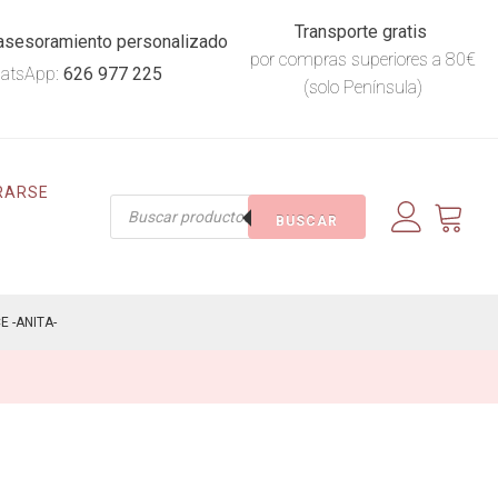
Transporte gratis
asesoramiento personalizado
por compras superiores a 80€
atsApp:
626 977 225
(solo Península)
RARSE
Búsqueda
BUSCAR
de
productos
 -ANITA-