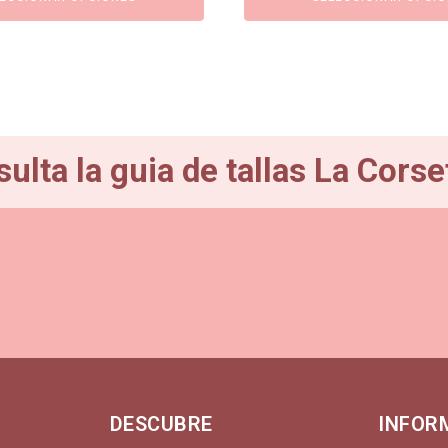
era:
es:
€.
89,95€.
80,95€.
ulta la guia de tallas La Corse
DESCUBRE
INFOR