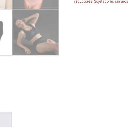
reductores
,
Sujetadores sin aros
ESSENTIALS
LACE
-
ANITA-
cantidad