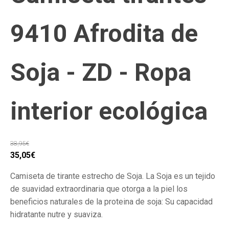
9410 Afrodita de
Soja - ZD - Ropa
interior ecológica
38,95
€
El
El
35,05
€
precio
precio
Camiseta de tirante estrecho de Soja. La Soja es un tejido
original
actual
de suavidad extraordinaria que otorga a la piel los
era:
es:
beneficios naturales de la proteina de soja: Su capacidad
38,95€.
35,05€.
hidratante nutre y suaviza.