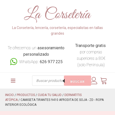
La Corsetería, lencería, corsetería, especialistas en tallas
grandes
Transporte gratis
Te ofrecemos un
asesoramiento
por compras
personalizado
superiores a 80€
WhatsApp:
626 977 225
(solo Península)
Búsqueda
BUSCAR
de
productos
INICIO
/
PRODUCTOS
/
CUIDA TU SALUD
/
DERMATITIS
ATÓPICA
/ CAMISETA TIRANTES 9410 AFRODITA DE SOJA - ZD - ROPA
INTERIOR ECOLÓGICA