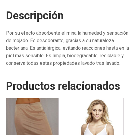
Descripción
Por su efecto absorbente elimina la humedad y sensación
de mojado. Es desodorante, gracias a su naturaleza
bacteriana. Es antialérgica, evitando reacciones hasta en la
piel más sensible. Es limpia, biodegradable, reciclable y
conserva todas estas propiedades lavado tras lavado.
Productos relacionados
Este
Este
producto
producto
tiene
tiene
múltiples
múltiples
variantes.
variantes.