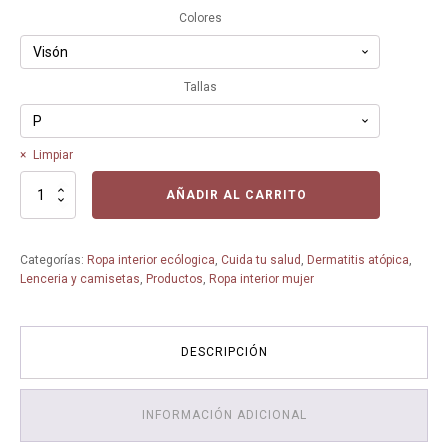
Colores
Tallas
Limpiar
Camiseta
AÑADIR AL CARRITO
tirantes
9410
Afrodita
Categorías:
Ropa interior ecólogica
,
Cuida tu salud
,
Dermatitis atópica
,
de
Lenceria y camisetas
,
Productos
,
Ropa interior mujer
Soja
-
ZD
-
DESCRIPCIÓN
Ropa
interior
ecológica
INFORMACIÓN ADICIONAL
cantidad