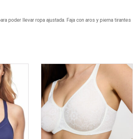
ara poder llevar ropa ajustada. Faja con aros y pierna tirantes
Este
producto
tiene
múltiples
variantes.
Las
opciones
se
pueden
elegir