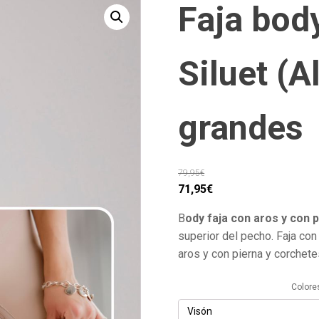
Faja body
Siluet (A
grandes
79,95
€
El
El
71,95
€
precio
precio
B
ody faja con aros y con p
original
actual
superior del pecho. Faja con 
era:
es:
aros y con pierna y corchete
79,95€.
71,95€.
Colore