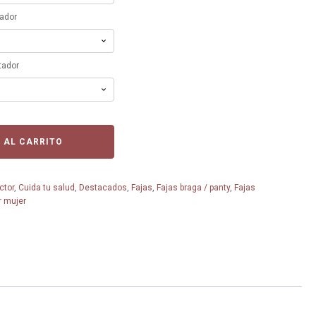
tador
tador
 AL CARRITO
ctor
,
Cuida tu salud
,
Destacados
,
Fajas
,
Fajas braga / panty
,
Fajas
r mujer