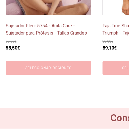
en
en
la
la
página
página
Sujetador Fleur 5754 - Anita Care -
Faja True Sh
de
de
Sujetador para Prótesis - Tallas Grandes
Triumph - Fa
producto
producto
65,00
€
99,00
€
El
El
El
El
58,50
€
89,10
€
precio
precio
precio
preci
original
actual
original
actua
SELECCIONAR OPCIONES
SEL
era:
es:
era:
es:
65,00€.
58,50€.
99,00€.
89,10
Cons