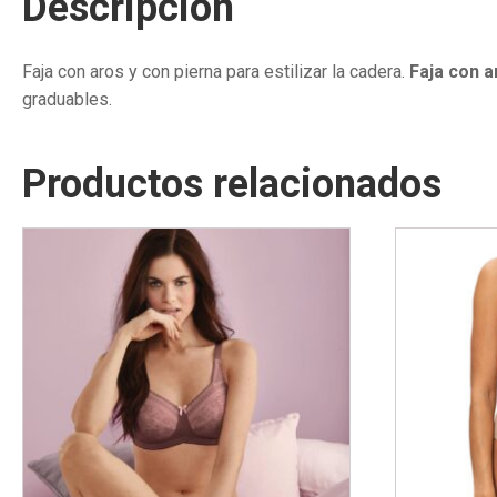
Descripción
Faja con aros y con pierna para estilizar la cadera.
Faja con a
graduables.
Productos relacionados
Este
Este
producto
producto
tiene
tiene
múltiples
múltiples
variantes.
variantes.
Las
Las
opciones
opciones
se
se
pueden
pueden
elegir
elegir