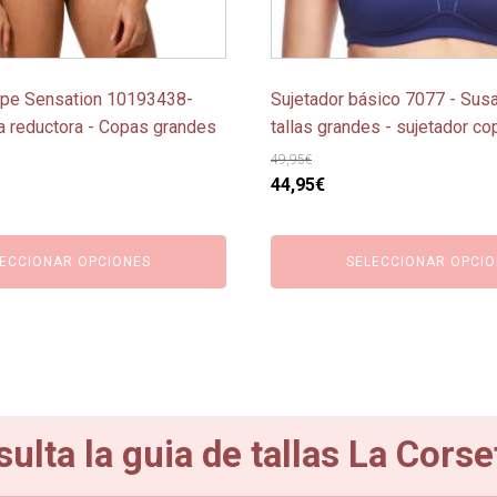
en
la
página
ape Sensation 10193438-
Sujetador básico 7077 - Susa
de
ja reductora - Copas grandes
tallas grandes - sujetador c
producto
49,95
€
El
El
44,95
€
o
precio
precio
l
original
actual
ECCIONAR OPCIONES
SELECCIONAR OPCIO
era:
es:
€.
49,95€.
44,95€.
ulta la guia de tallas La Corse