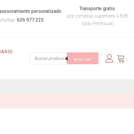
Transporte gratis
asesoramiento personalizado
por compras superiores a 80€
atsApp:
626 977 225
(solo Península)
RARSE
Búsqueda
BUSCAR
de
productos