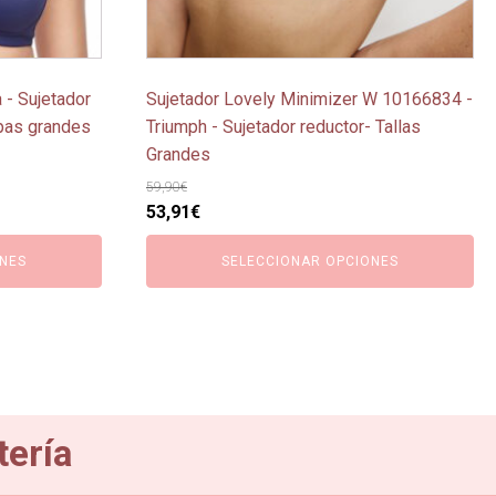
en
la
página
 - Sujetador
Sujetador Lovely Minimizer W 10166834 -
de
opas grandes
Triumph - Sujetador reductor- Tallas
producto
Grandes
59,90
€
El
El
53,91
€
precio
precio
NES
SELECCIONAR OPCIONES
original
actual
era:
es:
59,90€.
53,91€.
tería