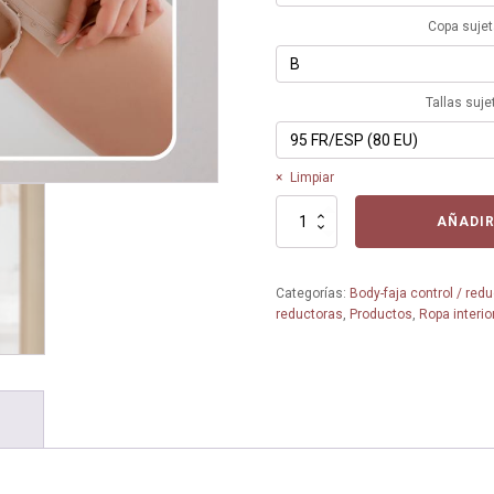
Copa suje
Tallas suje
Limpiar
Faja
AÑADIR
body
pantalón
16
Categorías:
Body-faja control / redu
-
reductoras
,
Productos
,
Ropa interio
Bel
Siluet
(Aloes
)
Tallas
grandes
cantidad