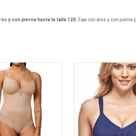
ros y con pierna hasta la talla 120.
Faja con aros y con pierna p
Este
producto
tiene
múltiples
variantes.
Las
opciones
se
pueden
elegir