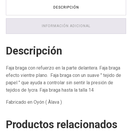
grandes
DESCRIPCIÓN
-
Faja
reductora
INFORMACIÓN ADICIONAL
cantidad
Descripción
Faja braga con refuerzo en la parte delantera. Faja braga
efecto vientre plano. Faja braga con un suave " tejido de
papel " que ayuda a controlar sin sentir la presión de
tejidos de lycra. Faja braga hasta la talla 14
Fabricado en Oyón ( Àlava )
Productos relacionados