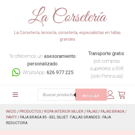
La Corsetería, lencería, corsetería, especialistas en tallas
grandes
Transporte gratis
Te ofrecemos un
asesoramiento
por compras
personalizado
superiores a 80€
WhatsApp:
626 977 225
(solo Península)
Búsqueda
BUSCAR
de
productos
INICIO
/
PRODUCTOS
/
ROPA INTERIOR MUJER
/
FAJAS
/
FAJAS BRAGA /
PANTY
/ FAJA BRAGA 85 - BEL SILUET -TALLAS GRANDES - FAJA
REDUCTORA