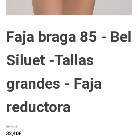
Faja braga 85 - Bel
Siluet -Tallas
grandes - Faja
reductora
36,00
€
El
El
32,40
€