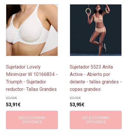
Este
Este
producto
producto
tiene
tiene
múltiples
múltiples
variantes.
variantes.
Las
Las
opciones
opciones
se
se
pueden
pueden
Sujetador Lovely
Sujetador 5523 Anita
elegir
elegir
Minimizer W 10166834 -
Active - Abierto por
en
en
Triumph - Sujetador
delante - tallas grandes -
la
la
reductor- Tallas Grandes
copas grandes
página
página
59,90
€
59,95
€
de
de
El
El
El
El
53,91
€
53,95
€
producto
producto
precio
precio
precio
precio
SELECCIONAR
SELECCIONAR
original
actual
original
actual
OPCIONES
OPCIONES
era:
es:
era:
es: