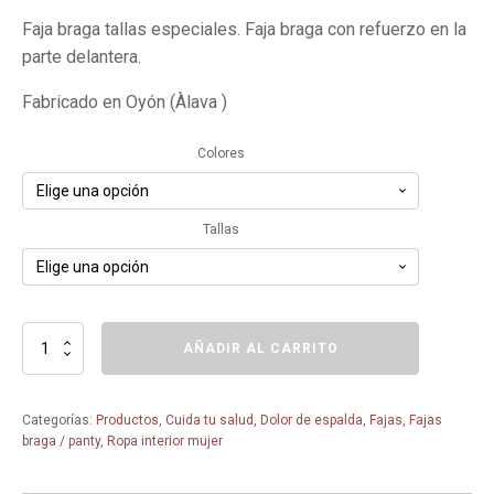
precio
precio
Faja braga tallas especiales. Faja braga con refuerzo en la
original
actual
parte delantera.
era:
es:
36,00€.
32,40€.
Fabricado en Oyón (Àlava )
Colores
Tallas
Faja
AÑADIR AL CARRITO
braga
85
-
Categorías:
Productos
,
Cuida tu salud
,
Dolor de espalda
,
Fajas
,
Fajas
Bel
braga / panty
,
Ropa interior mujer
Siluet
-
Tallas