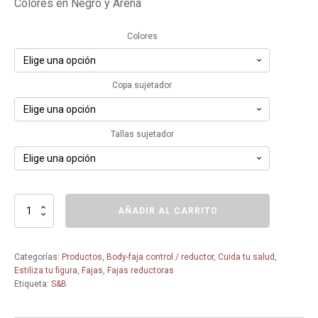
Colores en Negro y Arena
Colores
Copa sujetador
Tallas sujetador
Faja
AÑADIR AL CARRITO
Entera
Reductora
sin
Categorías:
Productos
,
Body-faja control / reductor
,
Cuida tu salud
,
aros
Estiliza tu figura
,
Fajas
,
Fajas reductoras
SENA
Etiqueta:
S&B
-
S&B-
Tallas