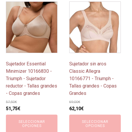
Este
Este
producto
producto
tiene
tiene
múltiples
múltiples
variantes.
variantes.
Las
Las
opciones
opciones
se
se
pueden
pueden
Sujetador Essential
Sujetador sin aros
elegir
elegir
Minimizer 10166830 -
Classic Allegra
en
en
Triumph - Sujetador
10166771 - Triumph -
la
la
reductor - Tallas grandes
Tallas grandes - Copas
página
página
- Copas grandes
Grandes
de
de
57,50
€
69,00
€
producto
producto
El
El
El
El
51,75
€
62,10
€
precio
precio
precio
precio
SELECCIONAR
SELECCIONAR
original
actual
original
actual
OPCIONES
OPCIONES
era:
es:
era:
es: