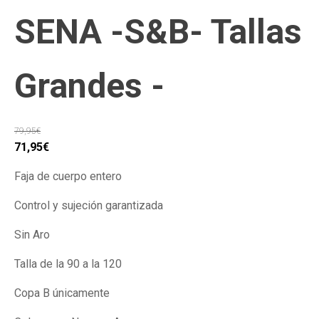
SENA -S&B- Tallas
Grandes -
79,95
€
El
El
71,95
€
precio
precio
Faja de cuerpo entero
original
actual
era:
es:
Control y sujeción garantizada
79,95€.
71,95€.
Sin Aro
Talla de la 90 a la 120
Copa B únicamente