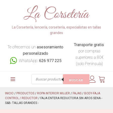
La Corsetería, lencería, corsetería, especialistas en tallas
grandes
Transporte gratis
Te ofrecemos un
asesoramiento
por compras
personalizado
superiores a 80€
WhatsApp:
626 977 225
(solo Península)
Búsqueda
BUSCAR
de
productos
INICIO
/
PRODUCTOS
/
ROPA INTERIOR MUJER
/
FAJAS
/
BODY-FAJA
CONTROL / REDUCTOR
/ FAJA ENTERA REDUCTORA SIN AROS SENA -
S&B- TALLAS GRANDES -