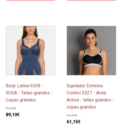
57,50€.
51,75€.
69,00€.
62,10€.
Este
Este
producto
producto
tiene
tiene
múltiples
múltiples
variantes.
variantes.
Las
Las
opciones
opciones
se
se
pueden
pueden
Body Latina 6538 -
Sujetador Extreme
elegir
elegir
SUSA - Tallas grandes -
Control 5527 - Anita
en
en
Copas grandes
Active - tallas grandes -
la
la
copas grandes
99,00
€
página
página
El
El
89,10
€
67,95
€
de
de
precio
precio
El
El
61,15
€