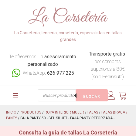
La Corsetería, lencería, corsetería, especialistas en tallas
grandes
Transporte gratis
Te ofrecemos un
asesoramiento
por compras
personalizado
superiores a 80€
WhatsApp:
626 977 225
(solo Península)
Búsqueda
BUSCAR
de
productos
INICIO
/
PRODUCTOS
/
ROPA INTERIOR MUJER
/
FAJAS
/
FAJAS BRAGA /
PANTY
/ FAJA PANTY 50 - BEL SILUET - FAJA PANTY REFORZADA -
Consulta la guia de tallas La Corsetería