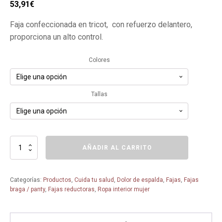
El
El
53,91
€
precio
precio
Faja confeccionada en tricot, con refuerzo delantero,
original
actual
proporciona un alto control.
era:
es:
59,90€.
53,91€.
Colores
Tallas
Faja
AÑADIR AL CARRITO
panty
50
-
Categorías:
Productos
,
Cuida tu salud
,
Dolor de espalda
,
Fajas
,
Fajas
Bel
braga / panty
,
Fajas reductoras
,
Ropa interior mujer
Siluet
-
Faja
panty