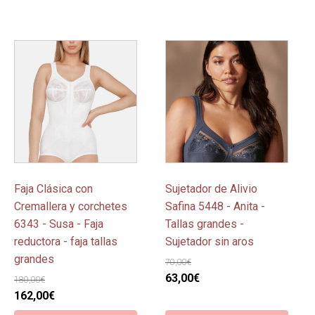
Este
Este
producto
producto
tiene
tiene
múltiples
múltiples
variantes.
variantes.
Las
Las
opciones
opciones
se
se
pueden
pueden
Faja Clásica con
Sujetador de Alivio
elegir
elegir
Cremallera y corchetes
Safina 5448 - Anita -
en
en
6343 - Susa - Faja
Tallas grandes -
la
la
reductora - faja tallas
Sujetador sin aros
página
página
grandes
70,00
€
de
de
El
El
63,00
€
180,00
€
producto
producto
El
El
precio
precio
162,00
€
precio
precio
original
actual