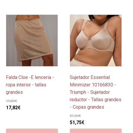
Este
Este
producto
producto
tiene
tiene
múltiples
múltiples
variantes.
variantes.
Las
Las
opciones
opciones
se
se
pueden
pueden
Falda Cloe -E lenceria -
Sujetador Essential
elegir
elegir
ropa interior - tallas
Minimizer 10166830 -
en
en
grandes
Triumph - Sujetador
la
la
reductor - Tallas grandes
19,80
€
página
página
- Copas grandes
El
El
17,82
€
de
de
precio
precio
57,50
€
producto
producto
original
actual
El
El
51,75
€
era:
es:
precio
precio