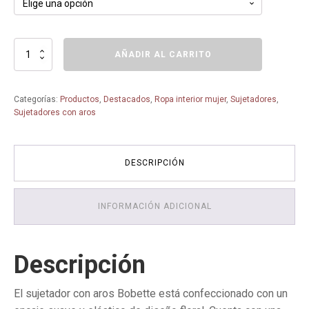
Sujetador
AÑADIR AL CARRITO
con
Aro
y
Categorías:
Productos
,
Destacados
,
Ropa interior mujer
,
Sujetadores
,
Encaje
Sujetadores con aros
Bobette
5288
-
ROSA
DESCRIPCIÓN
FAIA
-
cantidad
INFORMACIÓN ADICIONAL
Descripción
El sujetador con aros Bobette está confeccionado con un