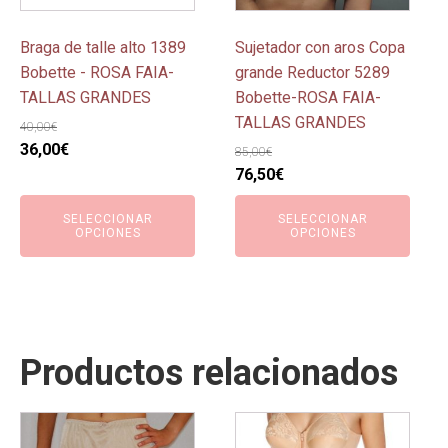
se
se
pueden
pueden
Braga de talle alto 1389
Sujetador con aros Copa
elegir
elegir
Bobette - ROSA FAIA-
grande Reductor 5289
en
en
TALLAS GRANDES
Bobette-ROSA FAIA-
la
la
TALLAS GRANDES
40,00
€
página
página
El
El
36,00
€
85,00
€
de
de
precio
precio
El
El
76,50
€
producto
producto
original
actual
precio
precio
SELECCIONAR
SELECCIONAR
era:
es:
original
actual
OPCIONES
OPCIONES
40,00€.
36,00€.
era:
es:
85,00€.
76,50€.
Productos relacionados
Este
Este