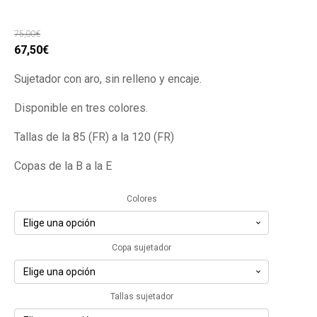
75,00
€
El
El
67,50
€
precio
precio
Sujetador con aro, sin relleno y encaje.
original
actual
era:
es:
Disponible en tres colores.
75,00€.
67,50€.
Tallas de la 85 (FR) a la 120 (FR)
Copas de la B a la E
Colores
Copa sujetador
Tallas sujetador