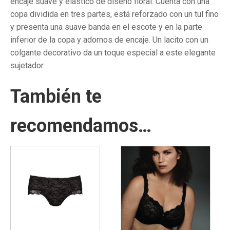
encaje suave y elástico de diseño floral. Cuenta con una
copa dividida en tres partes, está reforzado con un tul fino
y presenta una suave banda en el escote y en la parte
inferior de la copa y adornos de encaje. Un lacito con un
colgante decorativo da un toque especial a este elegante
sujetador.
También te
recomendamos…
Este
Este
producto
producto
tiene
tiene
múltiples
múltiples
variantes.
variantes.
Las
Las
opciones
opciones