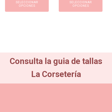
SELECCIONAR
SELECCIONAR
19,80€.
17,82€.
original
actual
OPCIONES
OPCIONES
era:
es:
57,50€.
51,75€.
Consulta la guia de tallas
La Corsetería