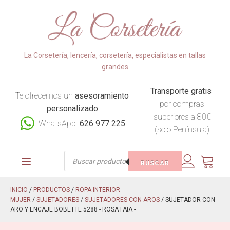
La Corsetería, lencería, corsetería, especialistas en tallas
grandes
Transporte gratis
Te ofrecemos un
asesoramiento
por compras
personalizado
superiores a 80€
WhatsApp:
626 977 225
(solo Península)
Búsqueda
BUSCAR
de
productos
INICIO
/
PRODUCTOS
/
ROPA INTERIOR
MUJER
/
SUJETADORES
/
SUJETADORES CON AROS
/ SUJETADOR CON
ARO Y ENCAJE BOBETTE 5288 - ROSA FAIA -