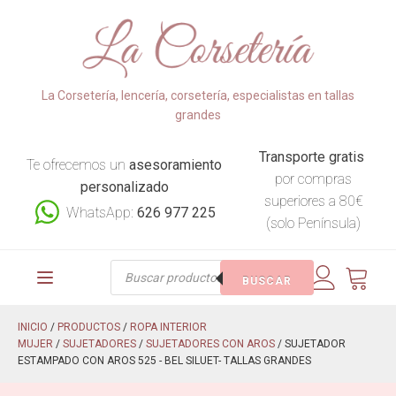
La Corsetería, lencería, corsetería, especialistas en tallas
grandes
Transporte gratis
Te ofrecemos un
asesoramiento
por compras
personalizado
superiores a 80€
WhatsApp:
626 977 225
(solo Península)
Búsqueda
BUSCAR
de
productos
INICIO
/
PRODUCTOS
/
ROPA INTERIOR
MUJER
/
SUJETADORES
/
SUJETADORES CON AROS
/ SUJETADOR
ESTAMPADO CON AROS 525 - BEL SILUET- TALLAS GRANDES