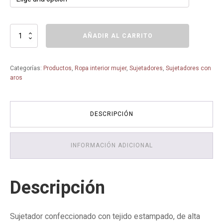
Sujetador
AÑADIR AL CARRITO
Estampado
con
Aros
Categorías:
Productos
,
Ropa interior mujer
,
Sujetadores
,
Sujetadores con
525
aros
-
BEL
SILUET-
TALLAS
DESCRIPCIÓN
GRANDES
cantidad
INFORMACIÓN ADICIONAL
Descripción
Sujetador confeccionado con tejido estampado, de alta