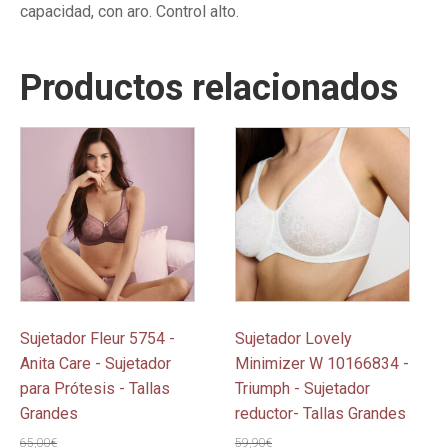
capacidad, con aro. Control alto.
Productos relacionados
Este
Este
producto
producto
tiene
tiene
múltiples
múltiples
variantes.
variantes.
Las
Las
opciones
opciones
se
se
pueden
pueden
Sujetador Fleur 5754 -
Sujetador Lovely
elegir
elegir
Anita Care - Sujetador
Minimizer W 10166834 -
en
en
para Prótesis - Tallas
Triumph - Sujetador
la
la
Grandes
reductor- Tallas Grandes
página
página
65,00
€
59,90
€