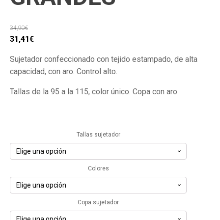
34,90
€
El
El
31,41
€
precio
precio
Sujetador confeccionado con tejido estampado, de alta
original
actual
capacidad, con aro. Control alto.
era:
es:
34,90€.
31,41€.
Tallas de la 95 a la 115, color único. Copa con aro
Tallas sujetador
Colores
Copa sujetador