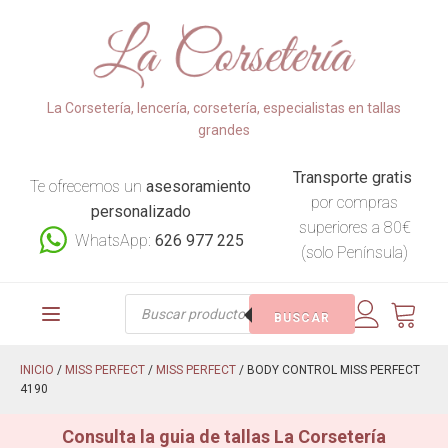
La Corsetería, lencería, corsetería, especialistas en tallas
grandes
Transporte gratis
Te ofrecemos un
asesoramiento
por compras
personalizado
superiores a 80€
WhatsApp:
626 977 225
(solo Península)
Búsqueda
BUSCAR
de
productos
INICIO
/
MISS PERFECT
/
MISS PERFECT
/ BODY CONTROL MISS PERFECT
4190
Consulta la guia de tallas La Corsetería