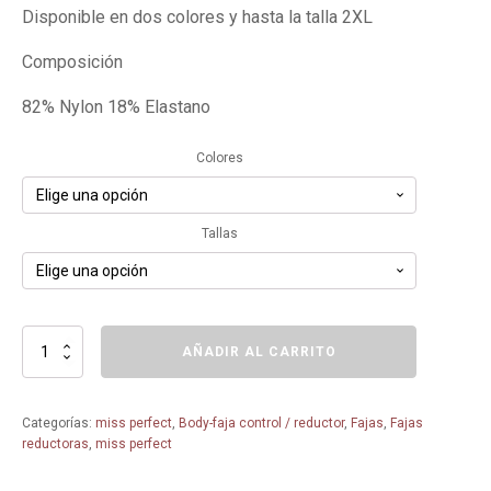
era:
es:
Disponible en dos colores y hasta la talla 2XL
69,90€.
62,91€.
Composición
82% Nylon 18% Elastano
Colores
Tallas
Body
AÑADIR AL CARRITO
Control
Miss
Perfect
Categorías:
miss perfect
,
Body-faja control / reductor
,
Fajas
,
Fajas
4190
reductoras
,
miss perfect
cantidad