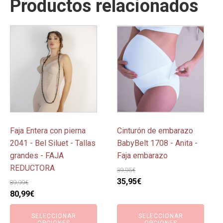
Productos relacionados
Este
Este
producto
producto
tiene
tiene
múltiples
múltiples
variantes.
variantes.
Las
Las
opciones
opciones
se
se
pueden
pueden
Faja Entera con pierna
Cinturón de embarazo
elegir
elegir
2041 - Bel Siluet - Tallas
BabyBelt 1708 - Anita -
en
en
grandes - FAJA
Faja embarazo
la
la
REDUCTORA
39,95
€
página
página
El
El
35,95
€
89,99
€
de
de
El
El
precio
precio
80,99
€
producto
producto
precio
precio
original
actual
SELECCIONAR
SELECCIONAR
original
actual
era:
es:
OPCIONES
OPCIONES