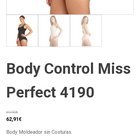
Body Control Miss
Perfect 4190
69,90
€
El
El
62,91
€
precio
precio
Body Moldeador sin Costuras.
original
actual