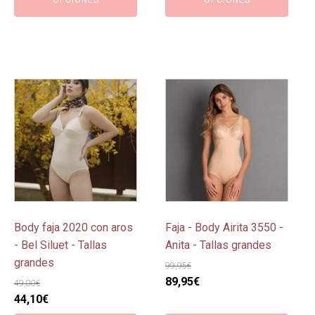
era:
es:
39,95€.
35,95€.
89,99€.
80,99€.
Este
Este
producto
producto
tiene
tiene
múltiples
múltiples
variantes.
variantes.
Las
Las
opciones
opciones
se
se
pueden
pueden
Body faja 2020 con aros
Faja - Body Airita 3550 -
elegir
elegir
- Bel Siluet - Tallas
Anita - Tallas grandes
en
en
grandes
99,95
€
la
la
El
El
89,95
€
49,00
€
página
página
El
El
precio
precio
44,10
€