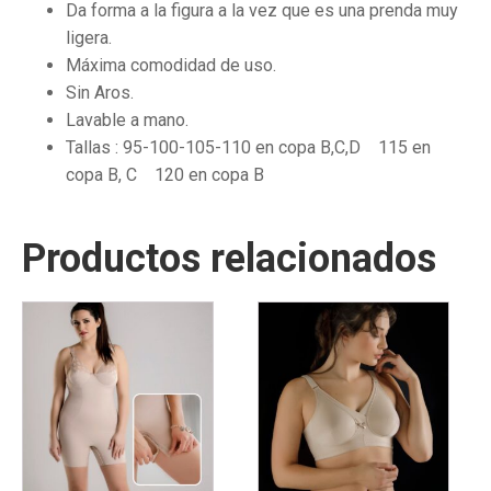
Da forma a la figura a la vez que es una prenda muy
ligera.
Máxima comodidad de uso.
Sin Aros.
Lavable a mano.
Tallas : 95-100-105-110 en copa B,C,D 115 en
copa B, C 120 en copa B
Productos relacionados
Este
Este
producto
producto
tiene
tiene
múltiples
múltiples
variantes.
variantes.
Las
Las
opciones
opciones