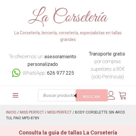
La Corsetería, lencería, corsetería, especialistas en tallas
grandes
Transporte gratis
Te ofrecemos un
asesoramiento
por compras
personalizado
superiores a 80€
WhatsApp:
626 977 225
(solo Península)
Búsqueda
BUSCAR
de
productos
INICIO
/
MISS PERFECT
/
MISS PERFECT
/ BODY CORSELETTE SIN AROS
TUL FINO MPD-8789
Consulta la guia de tallas La Corsetería