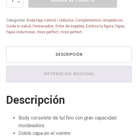
AÑADIR AL CARRITO
Corselette
Sin
Aros
Categorías:
Body-faja control / reductor
,
Complementos ortopédicos
,
Tul
Cuida tu salud
,
Destacados
,
Dolor de espalda
,
Estiliza tu figura
,
Fajas
,
fino
Fajas reductoras
,
miss perfect
,
miss perfect
MPD-
8789
cantidad
DESCRIPCIÓN
INFORMACIÓN ADICIONAL
Descripción
Body corselete de tul fino con gran capacidad
moldeadora
Doble capa en el vientre