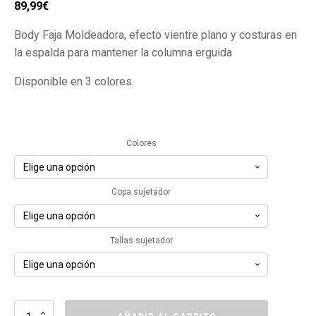
El
El
89,99
€
precio
precio
Body Faja Moldeadora, efecto vientre plano y costuras en
original
actual
la espalda para mantener la columna erguida
era:
es:
99,99€.
89,99€.
Disponible en 3 colores.
Colores
Copa sujetador
Tallas sujetador
Body