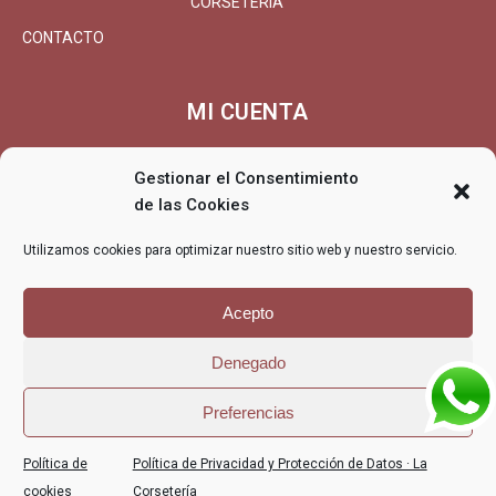
CORSETERÍA
CONTACTO
MI CUENTA
MI CUENTA/REGISTRARSE
Gestionar el Consentimiento
CARRITO
de las Cookies
FINALIZAR COMPRA
Utilizamos cookies para optimizar nuestro sitio web y nuestro servicio.
ENTREGA
DEVOLUCIONES/REEMBOLSO
Acepto
Denegado
© La Corsetería - La Corsetería, lencería, corsetería, especialistas
Preferencias
en tallas grandes
POLÍTICA DE PRIVACIDAD Y PROTECCIÓN
POLÍTICA DE
Política de
Política de Privacidad y Protección de Datos · La
DE DATOS · LA CORSETERÍA
COOKIES (UE)
cookies
Corsetería