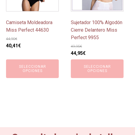
opciones
opciones
se
se
pueden
pueden
Camiseta Moldeadora
Sujetador 100% Algodón
elegir
elegir
Miss Perfect 44630
Cierre Delantero Miss
en
en
Perfect 9955
44,90
€
la
la
El
El
40,41
€
49,95
€
página
página
precio
precio
El
El
44,95
€
de
de
original
actual
precio
precio
SELECCIONAR
SELECCIONAR
producto
producto
era:
es:
original
actual
OPCIONES
OPCIONES
44,90€.
40,41€.
era:
es:
49,95€.
44,95€.