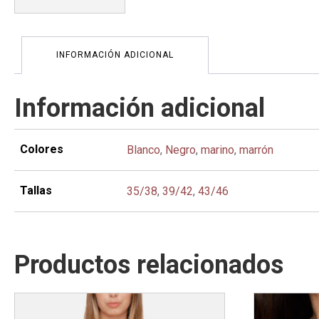
INFORMACIÓN ADICIONAL
Información adicional
Colores
Blanco
,
Negro
,
marino
,
marrón
Tallas
35/38
,
39/42
,
43/46
Productos relacionados
Este
Este
producto
producto