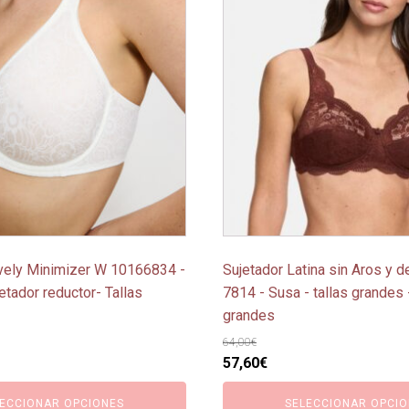
tiene
múltiples
variantes.
Las
opciones
se
pueden
elegir
en
la
página
vely Minimizer W 10166834 -
Sujetador Latina sin Aros y d
de
etador reductor- Tallas
7814 - Susa - tallas grandes
producto
grandes
64,00
€
El
El
57,60
€
o
precio
precio
ECCIONAR OPCIONES
SELECCIONAR OPCIO
l
original
actual