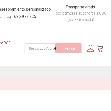
Transporte gratis
asesoramiento personalizado
por compras superiores a 80€
atsApp:
626 977 225
(solo Península)
RARSE
Búsqueda
BUSCAR
de
productos