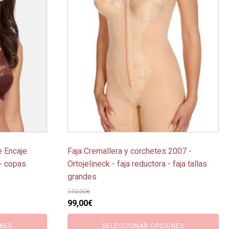
tiene
múltiples
variantes.
Las
opciones
se
pueden
elegir
en
la
página
e Encaje
Faja Cremallera y corchetes 2007 -
de
 - copas
Ortojelineck - faja reductora - faja tallas
producto
grandes
110,00
€
El
El
99,00
€
precio
precio
NES
SELECCIONAR OPCIONES
original
actual