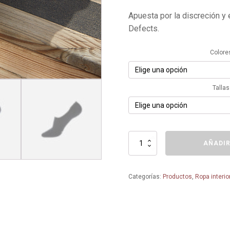
Apuesta por la discreción y 
Defects.
Colore
Tallas
Pinkie
AÑADIR
algodón
orgánico
-
Categorías:
Productos
,
Ropa interi
6818
-
ZD
ZERO
DEFECTS
cantidad