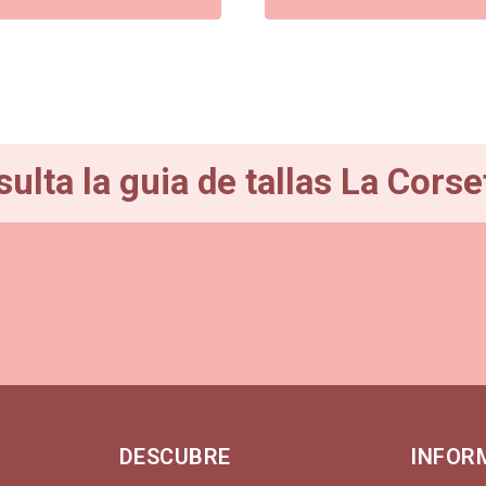
era:
es:
€.
64,00€.
57,60€.
ulta la guia de tallas La Corse
DESCUBRE
INFOR