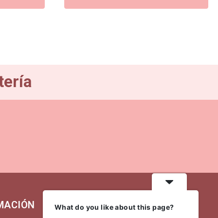
era:
es:
110,00€.
99,00€.
tería
MACIÓN
MI CUENTA
What do you like about this page?