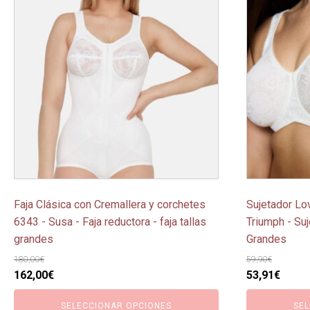
tiene
tiene
múltiples
múltiples
variantes.
variantes.
Las
Las
opciones
opciones
se
se
pueden
pueden
elegir
elegir
en
en
la
la
página
página
Faja Clásica con Cremallera y corchetes
Sujetador Lo
de
de
6343 - Susa - Faja reductora - faja tallas
Triumph - Suj
producto
producto
grandes
Grandes
180,00
€
59,90
€
El
El
El
El
162,00
€
53,91
€
precio
precio
precio
preci
SELECCIONAR OPCIONES
SEL
original
actual
original
actua