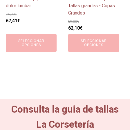
la
la
dolor lumbar
Tallas grandes - Copas
página
página
Grandes
74,90
€
de
de
El
El
67,41
€
69,00
€
producto
producto
precio
precio
El
El
62,10
€
original
actual
precio
precio
SELECCIONAR
SELECCIONAR
era:
es:
original
actual
OPCIONES
OPCIONES
74,90€.
67,41€.
era:
es:
69,00€.
62,10€.
Consulta la guia de tallas
La Corsetería