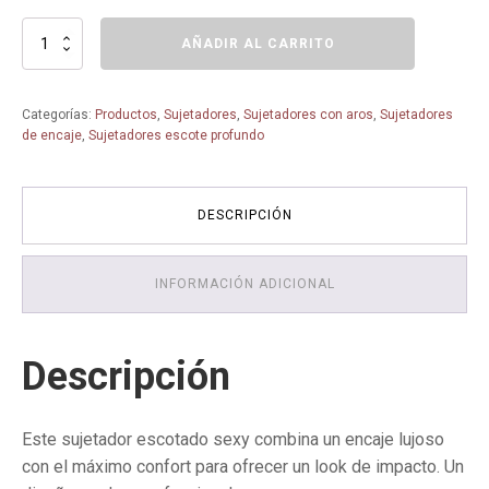
Sujetador
AÑADIR AL CARRITO
con
Aros
Aura
Categorías:
Productos
,
Sujetadores
,
Sujetadores con aros
,
Sujetadores
Spotlight
de encaje
,
Sujetadores escote profundo
10208018-
Triumph-
Tallas
grandes
DESCRIPCIÓN
cantidad
INFORMACIÓN ADICIONAL
Descripción
Este sujetador escotado sexy combina un encaje lujoso
con el máximo confort para ofrecer un look de impacto. Un