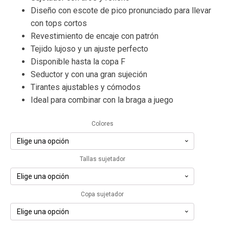
original
actual
Diseño con escote de pico pronunciado para llevar
era:
es:
con tops cortos
57,95€.
52,15€.
Revestimiento de encaje con patrón
Tejido lujoso y un ajuste perfecto
Disponible hasta la copa F
Seductor y con una gran sujeción
Tirantes ajustables y cómodos
Ideal para combinar con la braga a juego
Colores
Tallas sujetador
Copa sujetador