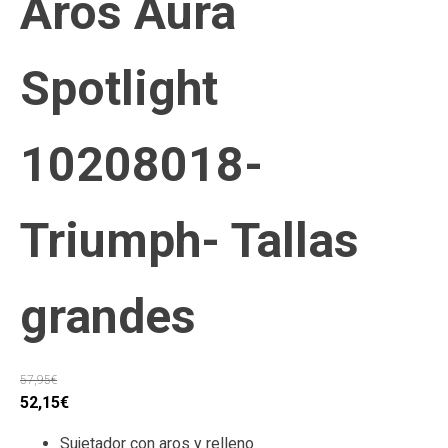
Aros Aura
Spotlight
10208018-
Triumph- Tallas
grandes
57,95
€
El
El
52,15
€
precio
precio
Sujetador con aros y relleno