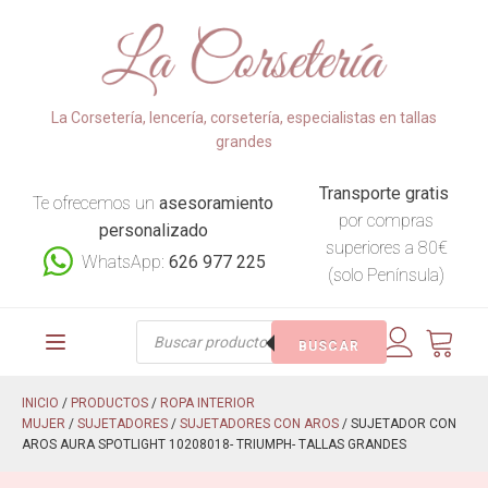
La Corsetería, lencería, corsetería, especialistas en tallas
grandes
Transporte gratis
Te ofrecemos un
asesoramiento
por compras
personalizado
superiores a 80€
WhatsApp:
626 977 225
(solo Península)
Búsqueda
BUSCAR
de
productos
INICIO
/
PRODUCTOS
/
ROPA INTERIOR
MUJER
/
SUJETADORES
/
SUJETADORES CON AROS
/ SUJETADOR CON
AROS AURA SPOTLIGHT 10208018- TRIUMPH- TALLAS GRANDES