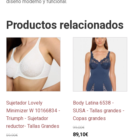
diseño moderno y funcional.
Productos relacionados
Este
Este
producto
producto
tiene
tiene
múltiples
múltiples
variantes.
variantes.
Las
Las
opciones
opciones
se
se
pueden
pueden
Sujetador Lovely
Body Latina 6538 -
elegir
elegir
Minimizer W 10166834 -
SUSA - Tallas grandes -
en
en
Triumph - Sujetador
Copas grandes
la
la
reductor- Tallas Grandes
99,00
€
página
página
El
El
89,10
€
59,90
€