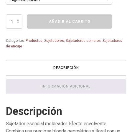
SUJETADOR
AÑADIR AL CARRITO
MOLDEADOR
90817
DAVINIA
Categorías:
Productos
,
Sujetadores
,
Sujetadores con aros
,
Sujetadores
-
de encaje
SELMARK
-
cantidad
DESCRIPCIÓN
INFORMACIÓN ADICIONAL
Descripción
Sujetador esencial moldeador. Efecto envolvente.
Combina una preciosa blonda geométrica y floral con un