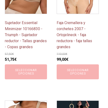
Las
Las
opciones
opciones
se
se
pueden
pueden
Sujetador Essential
Faja Cremallera y
elegir
elegir
Minimizer 10166830 -
corchetes 2007 -
en
en
Triumph - Sujetador
Ortojelineck - faja
la
la
reductor - Tallas grandes
reductora - faja tallas
página
página
- Copas grandes
grandes
de
de
57,50
€
110,00
€
producto
producto
El
El
El
El
51,75
€
99,00
€
precio
precio
precio
precio
SELECCIONAR
SELECCIONAR
original
actual
original
actual
OPCIONES
OPCIONES
era:
es:
era:
es:
57,50€.
51,75€.
110,00€.
99,00€.
Este
Este