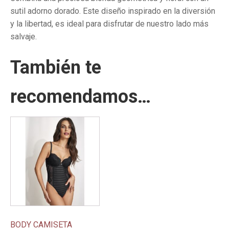
sutil adorno dorado. Este diseño inspirado en la diversión
y la libertad, es ideal para disfrutar de nuestro lado más
salvaje.
También te
recomendamos…
Este
producto
tiene
múltiples
variantes.
Las
opciones
se
pueden
BODY CAMISETA