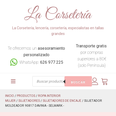
La Corsetería, lencería, corsetería, especialistas en tallas
grandes
Transporte gratis
Te ofrecemos un
asesoramiento
por compras
personalizado
superiores a 80€
WhatsApp:
626 977 225
(solo Península)
Búsqueda
BUSCAR
de
productos
INICIO
/
PRODUCTOS
/
ROPA INTERIOR
MUJER
/
SUJETADORES
/
SUJETADORES DE ENCAJE
/ SUJETADOR
MOLDEADOR 90817 DAVINIA - SELMARK -