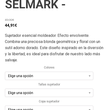
SELMARK -
49,90
€
El
El
44,91
€
precio
precio
Sujetador esencial moldeador. Efecto envolvente.
original
actual
Combina una preciosa blonda geométrica y floral con un
era:
es:
sutil adorno dorado. Este diseño inspirado en la diversión
49,90€.
44,91€.
y la libertad, es ideal para disfrutar de nuestro lado más
salvaje.
Colores
Tallas sujetador
Copa sujetador